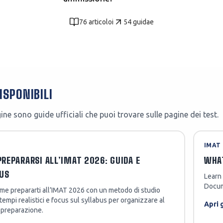
Polizia Penitenziaria
76
articolo
i
54
guida
e
Vigili del Fuoco
Vedi tutti i concorsi disponibili
Vedi tutti i test disponibili
ISPONIBILI
ne sono guide ufficiali che puoi trovare sulle pagine dei test.
IMAT
REPARARSI ALL’IMAT 2026: GUIDA E
WHAT
US
Learn 
Docum
me prepararti all’IMAT 2026 con un metodo di studio
 tempi realistici e focus sul syllabus per organizzare al
Apri 
 preparazione.