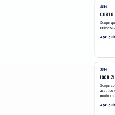
SSM
COSTO 
Scopri qu
universita
Apri gui
SSM
ISCRIZ
Scopri co
accesso s
modo chi
Apri gui