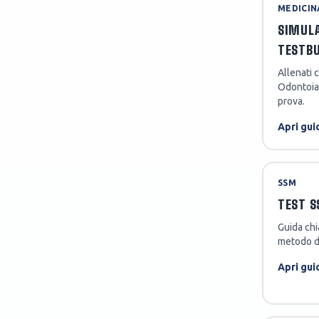
MEDICIN
SIMULA
TESTB
Allenati 
Odontoiat
prova.
Apri gui
SSM
TEST S
Guida chi
metodo di
Apri gui