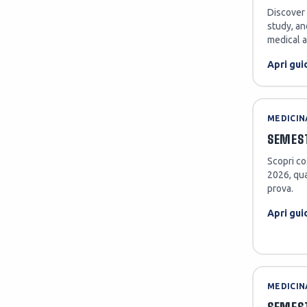
Discover 
study, an
medical a
Apri gui
MEDICIN
SEMEST
Scopri co
2026, qua
prova.
Apri gui
MEDICIN