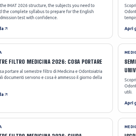
the IMAT 2026 structure, the subjects you need to
Scopri
d the complete syllabus to prepare for the English
Odonto
dmission test with confidence.
tempis
da
Apri 
A
MEDI
RE FILTRO MEDICINA 2026: COSA PORTARE
SEME
UNIV
sa portare al semestre filtro di Medicina e Odontoiatria
li documenti servono e cosa è ammesso il giorno della
Scopri
Odonto
utili.
da
Apri 
A
MEDI