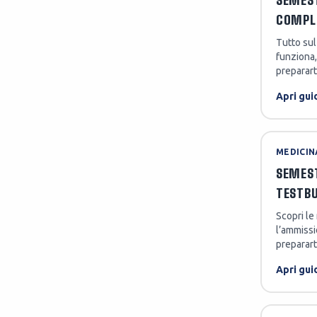
SEMEST
COMPL
Tutto sul
funziona,
preparart
Apri gui
MEDICIN
SEMEST
TESTB
Scopri le
l’ammiss
preparart
Apri gui