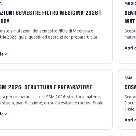
A
MEDI
ZIONI SEMESTRE FILTRO MEDICINA 2026 |
SEME
UDDY
MAT
con le simulazioni del semestre filtro di Medicina e
Scopri
ria 2026: quiz, quesiti ed esercizi per prepararti alla
materi
Apri 
da
SSM
SM 2026: STRUTTURA E PREPARAZIONE
COSA
ara per prepararsi al test SSM 2026: struttura, materie,
Scopri
 studio, pianificazione, errori da evitare e routine finale.
Docume
ansia.
da
Apri 