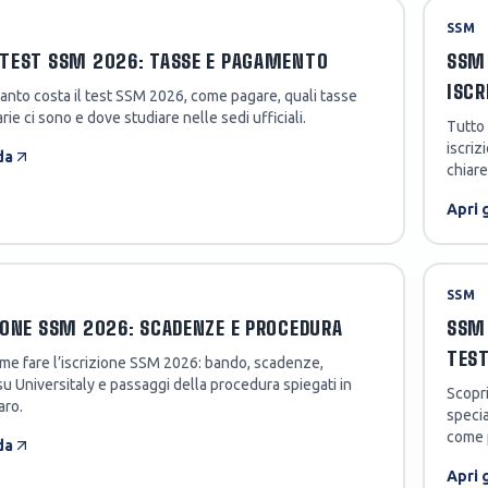
SSM
TEST SSM 2026: TASSE E PAGAMENTO
SSM 
ISCR
anto costa il test SSM 2026, come pagare, quali tasse
rie ci sono e dove studiare nelle sedi ufficiali.
Tutto 
iscriz
da
chiar
Apri 
SSM
IONE SSM 2026: SCADENZE E PROCEDURA
SSM 
TES
me fare l’iscrizione SSM 2026: bando, scadenze,
u Universitaly e passaggi della procedura spiegati in
Scopri
aro.
specia
come p
da
Apri 