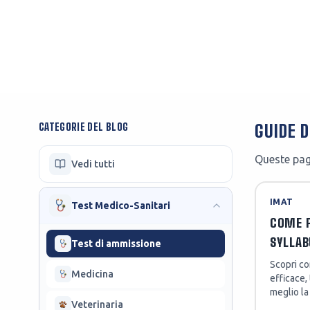
Preparazione Concorsi
Test Professioni Sanitarie
Pubblici
Infermieristica, Fisioterapia,
Enti, agenzie e amministrazioni
Dietistica...
CATEGORIE DEL BLOG
GUIDE D
Queste pagi
Vedi tutti
IMAT
Test Medico-Sanitari
COME P
SYLLAB
Test di ammissione
Scopri co
Medicina
efficace,
meglio la
Veterinaria