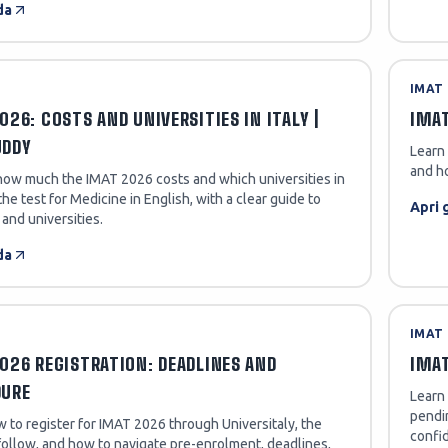
da
IMAT
026: COSTS AND UNIVERSITIES IN ITALY |
IMAT
UDDY
Learn 
and ho
how much the IMAT 2026 costs and which universities in
 the test for Medicine in English, with a clear guide to
Apri 
 and universities.
da
IMAT
026 REGISTRATION: DEADLINES AND
IMAT
DURE
Learn 
pendin
 to register for IMAT 2026 through Universitaly, the
confi
follow, and how to navigate pre-enrolment, deadlines,