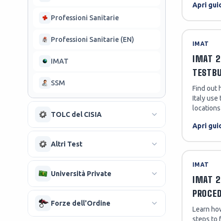
Apri gui
Professioni Sanitarie
Professioni Sanitarie (EN)
IMAT
IMAT 2
IMAT
TESTB
SSM
Find out 
Italy use
locations
TOLC del CISIA
Apri gui
TOLC (generale)
Altri Test
TOLC-I (Ingegneria)
IMAT
TIL - Test In Laib
Università Private
IMAT 2
TOLC-E (Economia)
PROCE
TOLD
Bocconi - Economia
Forze dell'Ordine
TOLC-SU (Studi Umanistici)
Learn how
TILD-D
steps to 