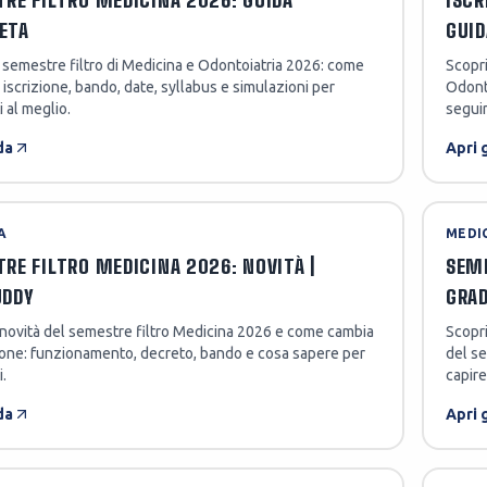
RE FILTRO MEDICINA 2026: GUIDA
ISCR
ETA
GUID
 semestre filtro di Medicina e Odontoiatria 2026: come
Scopri
 iscrizione, bando, date, syllabus e simulazioni per
Odonto
i al meglio.
seguir
da
Apri 
A
MEDI
RE FILTRO MEDICINA 2026: NOVITÀ |
SEME
UDDY
GRA
 novità del semestre filtro Medicina 2026 e come cambia
Scopr
ione: funzionamento, decreto, bando e cosa sapere per
del se
i.
capire
da
Apri 