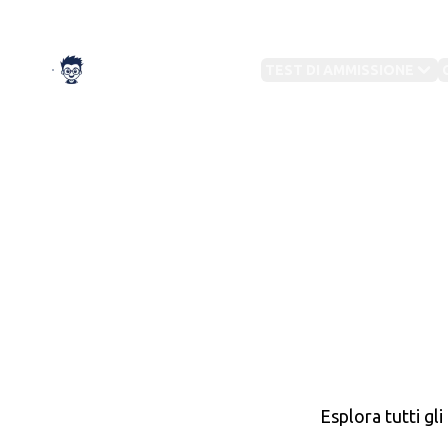
TestBuddy
TEST DI AMMISSIONE
Preparazione su misura
IN EVIDENZA
Con
IN EVIDENZA
CAT
Test
TOLC
Preparazione Concorsi
Militari
Altri
Test Medicina
Banca dati e simulazioni per ogni ruolo
Preparati per il semestre 2026
Test
Esplora tutti gli