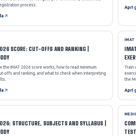
egistration process.
Apri 
da
IMAT
026 SCORE: CUT-OFFS AND RANKING |
IMAT
UDDY
EXER
w the IMAT 2026 score works, how to read minimum
Train
ut-offs and ranking, and what to check when interpreting
exerci
lts.
the Me
da
Apri 
MEDI
026: STRUCTURE, SUBJECTS AND SYLLABUS |
COME
UDDY
TES