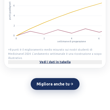
punti guadagnati
6
4
2
0
0
2
4
6
settimane di preparazione
+8
punti è il miglioramento medio misurato sui nostri studenti di
Medicina
nel 2024. L'andamento settimanale è una ricostruzione a scopo
illustrativo.
Vedi i dati in tabella
Migliora anche tu