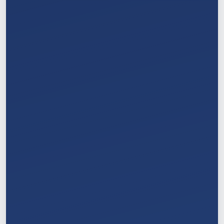
3
/
11