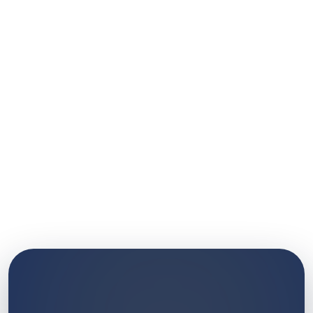
Chimica
45
%
Matematica
68
%
Fisica
58
%
Logica
73
%
Cultura Gen.
56
%
FOCUS CONSIGLIATO
Chimica
Fisica
Cultura Gen.