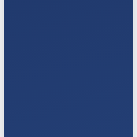
4
/
11