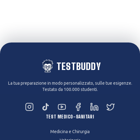
support@testbuddy.it
·
@testbuddy.it
·
Centro assistenza
TESTBUDDY
La tua preparazione in modo personalizzato, sulle tue esigenze.
Testato da 100.000 studenti.
Instagram
TikTok
YouTube
Facebook
LinkedIn
Twitter
TEST MEDICO-SANITARI
Medicina e Chirurgia