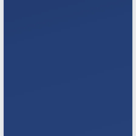
5
/
11