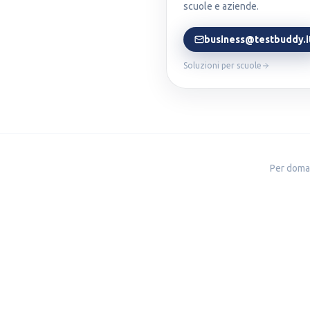
scuole e aziende.
business@testbuddy.i
Soluzioni per scuole
Per doman