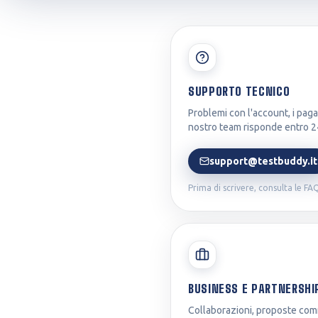
Preparazione Concorsi
Test Professioni Sanitarie
Pubblici
Infermieristica, Fisioterapia,
Enti, agenzie e amministrazioni
Dietistica...
SUPPORTO TECNICO
Problemi con l'account, i paga
nostro team risponde entro 2
support@testbuddy.it
Prima di scrivere, consulta le FA
BUSINESS E PARTNERSHI
Collaborazioni, proposte comm