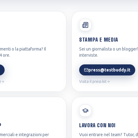
Polizia Penitenziaria
Vigili del Fuoco
STAMPA E MEDIA
Vedi tutti i concorsi disponibili
Vedi tutti i test disponibili
menti o la piattaforma? Il
Sei un giornalista o un blogger? 
4 ore.
interviste.
press@testbuddy.it
Q
Visita il press kit
P
LAVORA CON NOI
erciali e integrazioni per
Vuoi entrare nel team? Tutor, 