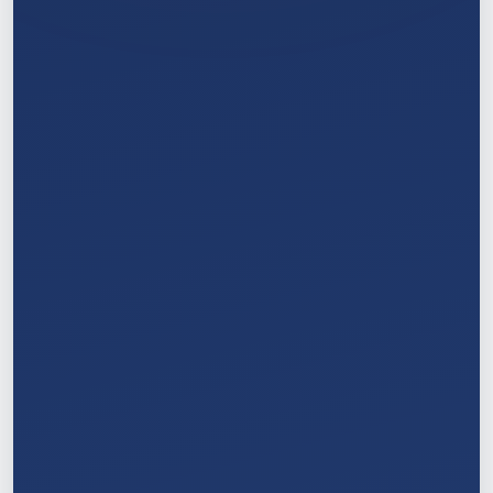
2
/
11