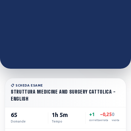
Inizia gratis
📋 SCHEDA ESAME
STRUTTURA
MEDICINE AND SURGERY CATTOLICA -
ENGLISH
65
1h 5m
+
1
−
0,25
0
corretta
errata
vuota
Domande
Tempo