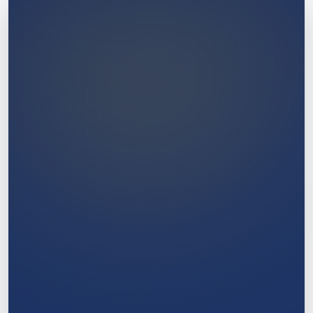
1
/
11