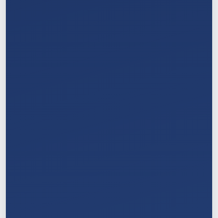
3
/
11