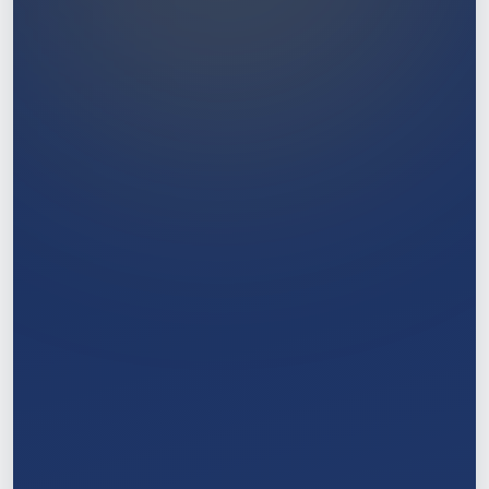
1
/
11