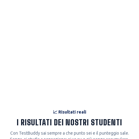
Chimica
45
%
Matematica
68
%
Fisica
58
%
Logica
73
%
Cultura Gen.
56
%
FOCUS CONSIGLIATO
Chimica
Fisica
Cultura Gen.
📈 Risultati reali
I RISULTATI DEI NOSTRI STUDENTI
Con TestBuddy sai sempre a che punto sei e il punteggio sale.