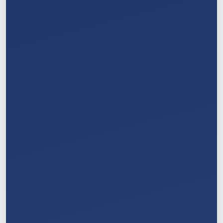
3
/
11