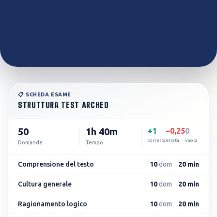
Inizia gratis
📋 SCHEDA ESAME
STRUTTURA
TEST ARCHED
50
1h 40m
+
1
−
0,25
0
corretta
errata
vuota
Domande
Tempo
Comprensione del testo
10
dom
20 min
Cultura generale
10
dom
20 min
Ragionamento logico
10
dom
20 min