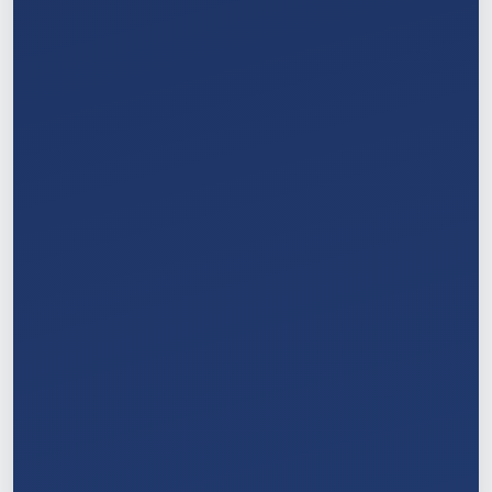
2
/
11