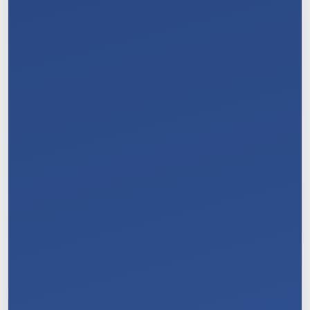
8
/
11
9
/
11