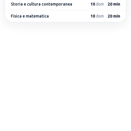
Storia e cultura contemporanea
10
dom
20 min
Fisica e matematica
10
dom
20 min