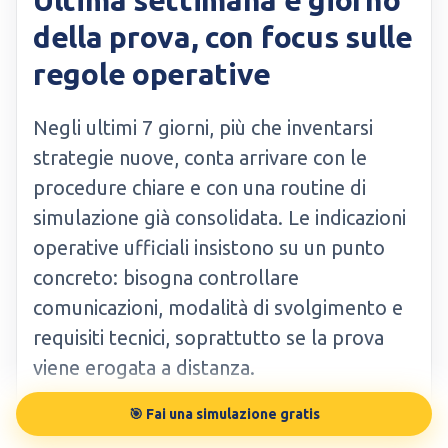
Ultima settimana e giorno
della prova, con focus sulle
regole operative
Negli ultimi 7 giorni, più che inventarsi
strategie nuove, conta arrivare con le
procedure chiare e con una routine di
simulazione già consolidata. Le indicazioni
operative ufficiali insistono su un punto
concreto: bisogna controllare
comunicazioni, modalità di svolgimento e
requisiti tecnici, soprattutto se la prova
viene erogata a distanza.
🎯 Fai una simulazione gratis
La parte pratica qui è non ridursi all’ultimo