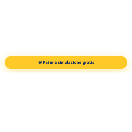
🎯 Fai una simulazione gratis
TESTBUDDY
La tua preparazione in modo personalizzato, sulle tue esigenze.
Testato da 100.000 studenti.