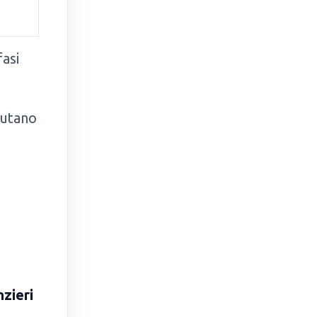
asi
iutano
nzieri