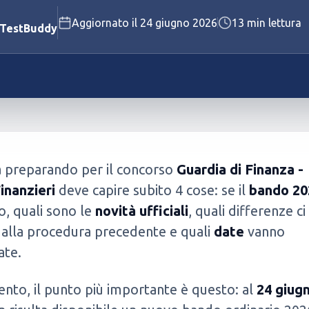
Aggiornato il
24 giugno 2026
13
min lettura
Polizia Penitenziaria
 TestBuddy
Vigili del Fuoco
Vedi tutti i concorsi disponibili
Vedi tutti i test disponibili
ta preparando per il concorso
Guardia di Finanza -
Finanzieri
deve capire subito 4 cose: se il
bando 20
to, quali sono le
novità ufficiali
, quali differenze c
 alla procedura precedente e quali
date
vanno
ate.
to, il punto più importante è questo: al
24 giug