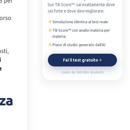
6 per
tuo TB Score™: sai esattamente dove
sei forte e dove devi migliorare.
corso
Simulazione identica al test reale
TB Score™ con analisi materia per
materia
Piano di studio generato dall'AI
sti,
i
Fai il test gratuito
e
Usato da 100.000+ studenti
za