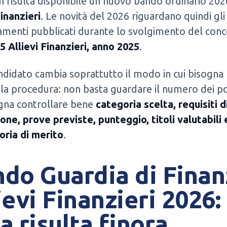
 risulta disponibile un nuovo bando ordinario 202
Finanzieri
. Le novità del 2026 riguardano quindi gli
menti pubblicati durante lo svolgimento del con
5 Allievi Finanzieri, anno 2025
.
andidato cambia soprattutto il modo in cui bisogna
la procedura: non basta guardare il numero dei po
gna controllare bene
categoria scelta, requisiti d
ne, prove previste, punteggio, titoli valutabili 
oria di merito
.
do Guardia di Finan
ievi Finanzieri 2026:
a risulta finora