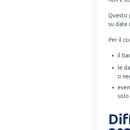
Questo p
su date
Per il c
il ba
le d
o neg
even
solo
Dif