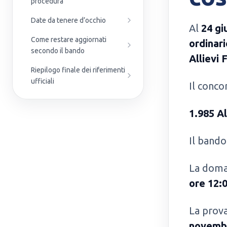
procedura
Date da tenere d’occhio
Al
24 gi
Come restare aggiornati
ordinar
secondo il bando
Allievi 
Riepilogo finale dei riferimenti
ufficiali
Il conco
1.985 Al
Il bando
La doman
ore 12:
La prova
novemb