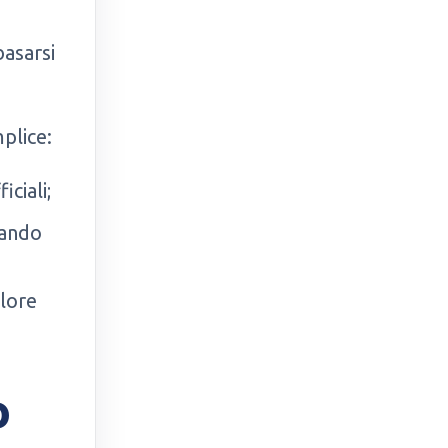
asarsi
mplice:
iciali;
bando
lore
o