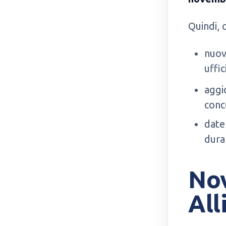
Quindi, 
nuov
uffic
aggio
conco
date
dura
Nov
All