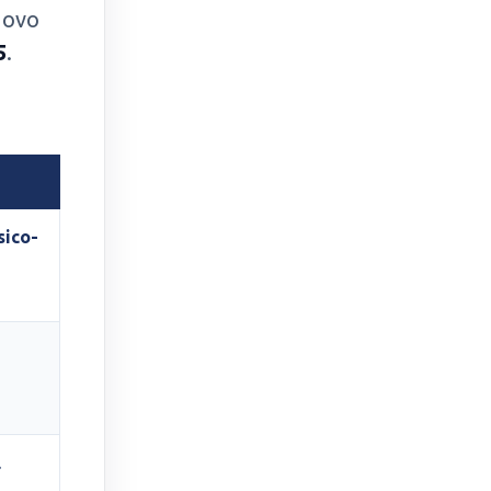
nuovo
5
.
sico-
l