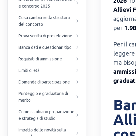
2026
non
e concorso 2025
Allievi 
Cosa cambia nella struttura
aggiorna
del concorso
per
1.98
Prova scritta di preselezione
Per il c
Banca dati e questionari tipo
leggere 
Requisiti di ammissione
ma biso
Limiti di età
ammissio
graduat
Domanda di partecipazione
Punteggio e graduatoria di
Ban
merito
Come cambiano preparazione
All
e strategia di studio
cos
Impatto delle novità sulla