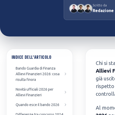
Scritto da
Preparazione Concorsi
Test Professioni Sanitarie
Redazione
Pubblici
Infermieristica, Fisioterapia,
Enti, agenzie e amministrazioni
Dietistica...
INDICE DELL'ARTICOLO
Chi si s
Bando Guardia di Finanza
Allievi 
Allievi Finanzieri 2026: cosa
già usci
risulta finora
rispetto
Novità ufficiali 2026 per
controll
Allievi Finanzieri
Quando esce il bando 2026
Al momen
Differenze tra concorso 2024