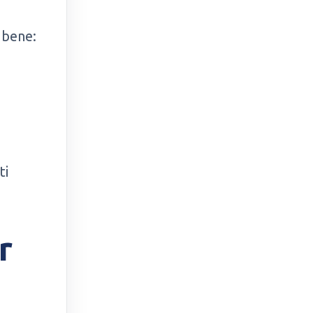
 bene:
ti
r