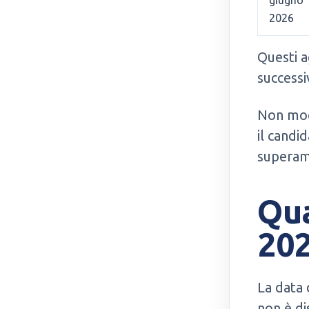
giugno
2026
Questi a
successi
Non modi
il candi
superam
Qua
20
La data 
non è di