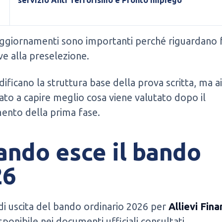
servizio Anti Terrorismo e Pronto Impiego
ggiornamenti sono importanti perché riguardano f
ve alla preselezione.
ficano la struttura base della prova scritta, ma a
dato a capire meglio cosa viene valutato dopo il
ento della prima fase.
ndo esce il bando
26
di uscita del bando ordinario 2026 per
Allievi Fina
sponibile nei documenti ufficiali consultati.