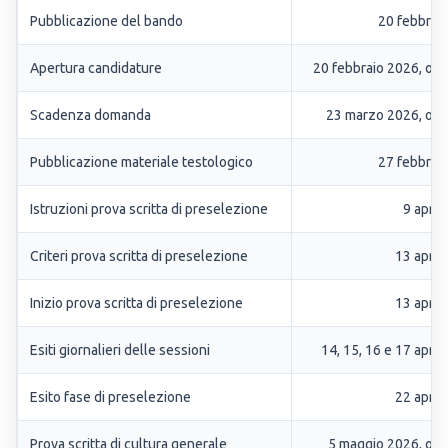
Pubblicazione del bando
20 febbrai
Apertura candidature
20 febbraio 2026, ore
Scadenza domanda
23 marzo 2026, ore
Pubblicazione materiale testologico
27 febbrai
Istruzioni prova scritta di preselezione
9 april
Criteri prova scritta di preselezione
13 april
Inizio prova scritta di preselezione
13 april
Esiti giornalieri delle sessioni
14, 15, 16 e 17 april
Esito fase di preselezione
22 april
Prova scritta di cultura generale
5 maggio 2026, ore