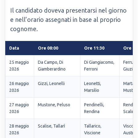
Il candidato doveva presentarsi nel giorno
e nell’orario assegnati in base al proprio
cognome.
Data
Ore 08:00
Ore 11:30
Ore 15
25 maggio
Da Campo, Di
Di Giangiacomo,
Ferrucci
2026
Giamberardino
Ferroni
Giuzio
26 maggio
Gizzi, Leonelli
Leonetti,
Martan
2026
Marsilio
Musto
27 maggio
Mustone, Peluso
Pendinelli,
Rendine
2026
Rendina
Scalinci
28 maggio
Scalise, Tallarì
Tallarico,
Visconti
2026
Viscione
Austro