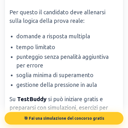
Per questo il candidato deve allenarsi
sulla logica della prova reale:
domande a risposta multipla
tempo limitato
punteggio senza penalità aggiuntiva
per errore
soglia minima di superamento
gestione della pressione in aula
Su
TestBuddy
si può iniziare gratis e
prepararsi con simulazioni, esercizi per
argomento, manuale digitale e statistiche.
🎯 Fai una simulazione del concorso gratis
L’obiettivo è arrivare alla prova sapendo