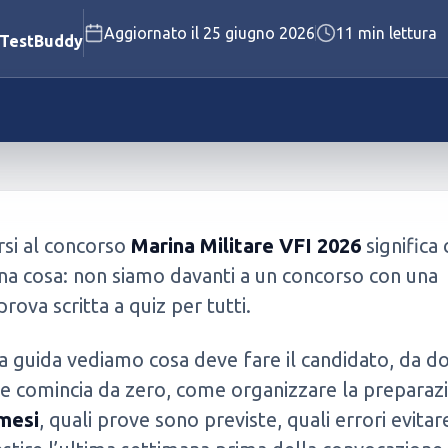
Aggiornato il
25 giugno 2026
11
min lettura
Polizia Penitenziaria
 TestBuddy
Vigili del Fuoco
Vedi tutti i concorsi disponibili
Vedi tutti i test disponibili
si al concorso
Marina Militare VFI 2026
significa 
na cosa: non siamo davanti a un concorso con una
prova scritta a quiz per tutti.
a guida vediamo cosa deve fare il candidato, da d
se comincia da zero, come organizzare la preparazi
 mesi
, quali prove sono previste, quali errori evitar