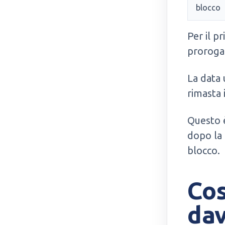
blocco
Per il p
prorogat
La data u
rimasta 
Questo è
dopo la 
blocco.
Cos
dav