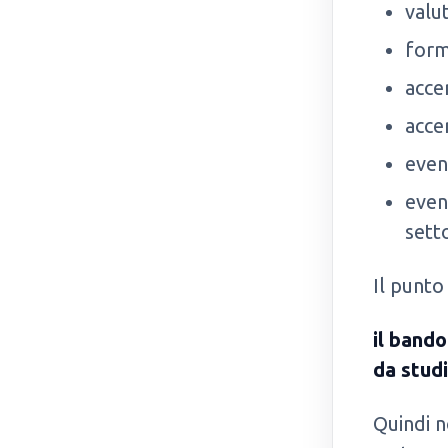
valut
form
accer
acce
event
event
setto
Il punto
il band
da studi
Quindi no