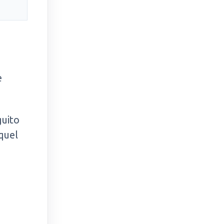
è
guito
quel