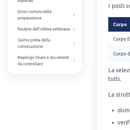
materiali
I posti s
Errori comuni nella
preparazione
Corpo
Routine dell’ultima settimana
Corpo E
Giorno prima della
convocazione
Corpo de
Riepilogo finale e documenti
da controllare
La selez
tutti.
La strut
doma
verif