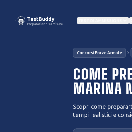
TestBuddy
TEST DI AMMISSIONE
Preparazione su misura
IN EVIDENZA
Concorsi Forze Armate
Con
IN EVIDENZA
CAT
COME PRE
Test
TOLC
MARINA M
Preparazione Concorsi
Militari
Altri
Test Medicina
Banca dati e simulazioni per ogni ruolo
Preparati per il semestre 2026
Scopri come prepararti
Test
tempi realistici e consig