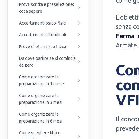
come ges
Prova scritta e preselezione:
cosa sapere
L’obiett
Accertamenti psico-fisici
senza c
Accertamenti attitudinali
Ferma I
Armate.
Prove di efficienza fisica
Da dove partire se si comincia
Com
da zero
Come organizzare la
con
preparazione in 1 mese
VFI
Come organizzare la
preparazione in 3 mesi
Come organizzare la
Il conc
preparazione in 6 mesi
preved
Come scegliere libri e