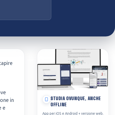
capire
ove
STUDIA OVUNQUE, ANCHE
one in
OFFLINE
e e
App per iOS e Android + versione web.