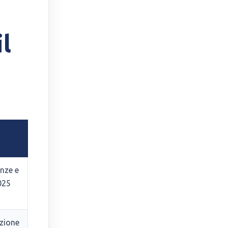
l
enze e
2025
azione