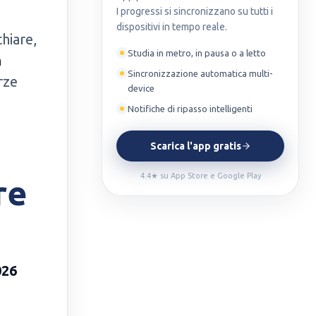
I progressi si sincronizzano su tutti i
dispositivi in tempo reale.
chiare,
Studia in metro, in pausa o a letto
n
Sincronizzazione automatica multi-
rze
device
Notifiche di ripasso intelligenti
Scarica l'app gratis
4.4★ su App Store e Google Play
re
026