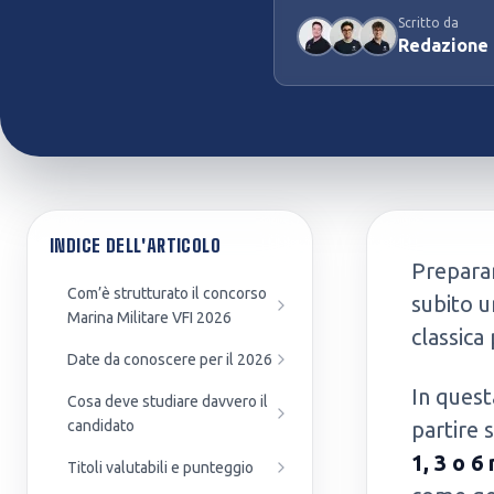
Scritto da
Preparazione Concorsi
Test Professioni Sanitarie
Redazione
Pubblici
Infermieristica, Fisioterapia,
Enti, agenzie e amministrazioni
Dietistica...
INDICE DELL'ARTICOLO
Preparar
Com’è strutturato il concorso
subito u
Marina Militare VFI 2026
classica 
Date da conoscere per il 2026
In quest
Cosa deve studiare davvero il
candidato
partire 
1, 3 o 6
Titoli valutabili e punteggio