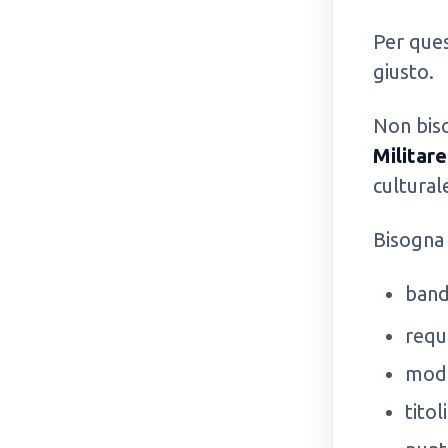
Per ques
giusto.
Non biso
Militar
cultural
Bisogna 
band
requ
moda
titol