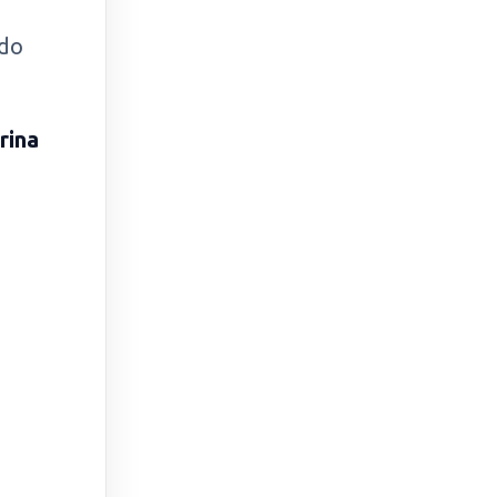
odo
rina