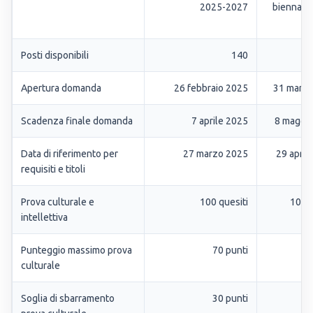
2025-2027
biennale
Posti disponibili
140
Apertura domanda
26 febbraio 2025
31 marz
Scadenza finale domanda
7 aprile 2025
8 maggi
Data di riferimento per
27 marzo 2025
29 april
requisiti e titoli
Prova culturale e
100 quesiti
100 q
intellettiva
Punteggio massimo prova
70 punti
70
culturale
Soglia di sbarramento
30 punti
30