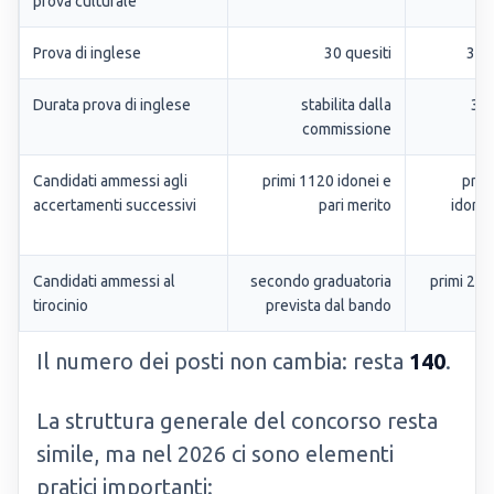
prova culturale
Prova di inglese
30 quesiti
30 q
Durata prova di inglese
stabilita dalla
30 
commissione
Candidati ammessi agli
primi 1120 idonei e
prim
accertamenti successivi
pari merito
idonei
Candidati ammessi al
secondo graduatoria
primi 270
tirocinio
prevista dal bando
Il numero dei posti non cambia: resta
140
.
La struttura generale del concorso resta
simile, ma nel 2026 ci sono elementi
pratici importanti: