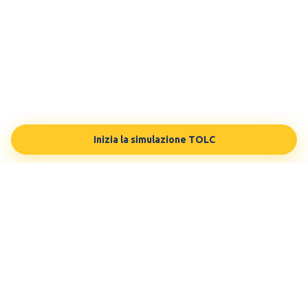
Inizia la simulazione TOLC
TESTBUDDY
La tua preparazione in modo personalizzato, sulle tue esigenze.
Testato da 100.000 studenti.