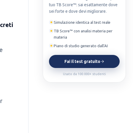
tuo TB Score™: sai esattamente dove
sei forte e dove devi migliorare.
Simulazione identica al test reale
creti
TB Score™ con analisi materia per
materia
Piano di studio generato dall'AI
e
Fai il test gratuito
Usato da 100.000+ studenti
r