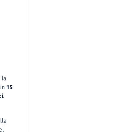
 la
 in
15
ti
.
lla
el