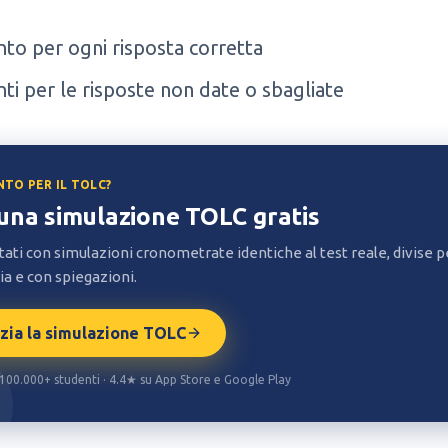
nto per ogni risposta corretta
nti per le risposte non date o sbagliate
NTO PER IL TOLC?
 una simulazione TOLC gratis
tati con simulazioni cronometrate identiche al test reale, divise p
a e con spiegazioni.
izia la simulazione TOLC
· 100.000+ studenti · 4.4★ su App Store e Google Play