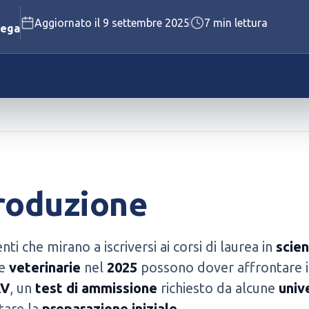
Aggiornato il
9 settembre 2025
7
min lettura
Polizia Penitenziaria
lega
Vigili del Fuoco
Vedi tutti i concorsi disponibili
Vedi tutti i test disponibili
roduzione
nti che mirano a iscriversi ai corsi di laurea in
scie
e
veterinarie
nel
2025
possono dover affrontare i
AV
, un
test di ammissione
richiesto da alcune
univ
tare la
preparazione iniziale
.