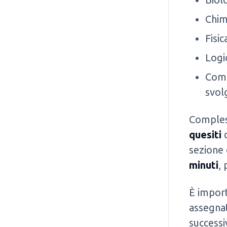
Chimi
Fisic
Logic
Comp
svol
Comples
quesiti
d
sezione
minuti
,
È import
assegnat
successi