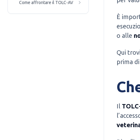
Come affrontare il TOLC-AV
È impor
esecuzio
o alle
n
Qui trov
prima di
Che
Il
TOLC
l’accesso
veterin