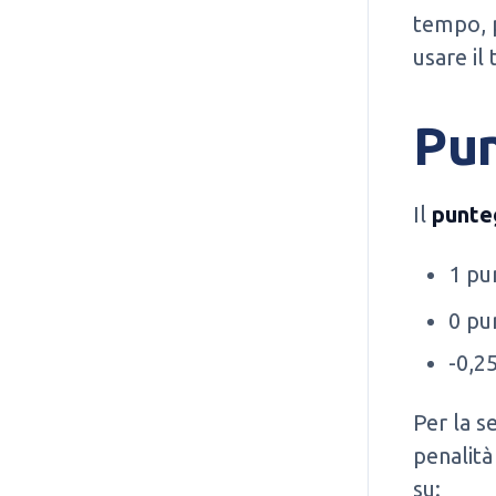
tempo, 
usare il
Pu
Il
punte
1 pu
0 pu
-0,2
Per la s
penalità 
su: