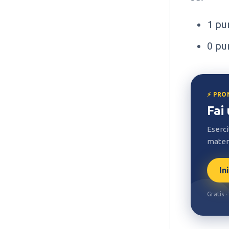
1 pu
0 pu
⚡ PRO
Fai
Eserci
materi
In
Gratis 