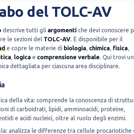
labo del TOLC-AV
o
descrive tutti gli
argomenti
che devi conoscere p
re le sezioni del
TOLC-AV
. È disponibile per il
ad
e copre le materie di
biologia
,
chimica
,
fisica
,
tica
,
logica
e
comprensione verbale
. Qui trovi u
ca dettagliata per ciascuna area disciplinare.
ia
ica della vita: comprende la conoscenza di struttu
oni di carboidrati, lipidi, amminoacidi, proteine,
otidi e acidi nucleici, oltre al ruolo degli enzimi.
la: analizza le differenze tra cellule procariotiche