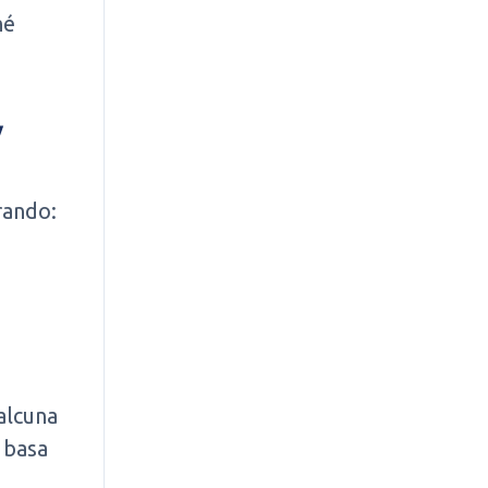
né
V
rando:
 alcuna
 basa