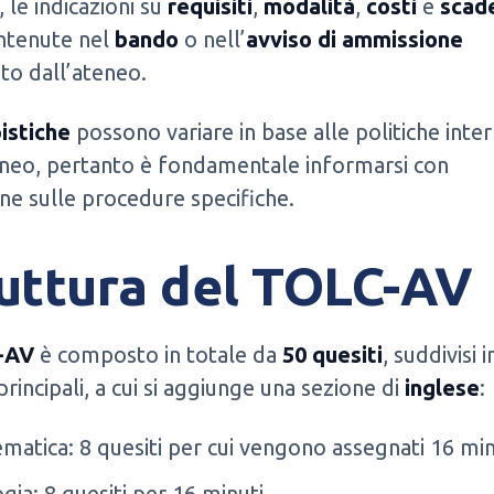
, le indicazioni su
requisiti
,
modalità
,
costi
e
scad
ntenute nel
bando
o nell’
avviso di ammissione
to dall’ateneo.
istiche
possono variare in base alle politiche inter
eneo, pertanto è fondamentale informarsi con
ne sulle procedure specifiche.
uttura del TOLC-AV
-AV
è composto in totale da
50 quesiti
, suddivisi 
rincipali, a cui si aggiunge una sezione di
inglese
:
matica: 8 quesiti per cui vengono assegnati 16 min
gia: 8 quesiti per 16 minuti.