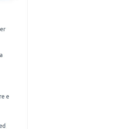
er
na
re e
 ed