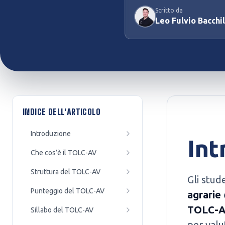
Scritto da
Preparazione Concorsi
Test Professioni Sanitarie
Leo Fulvio Bacchi
Pubblici
Infermieristica, Fisioterapia,
Enti, agenzie e amministrazioni
Dietistica...
INDICE DELL'ARTICOLO
Introduzione
Int
Che cos’è il TOLC-AV
Struttura del TOLC-AV
Gli stude
Punteggio del TOLC-AV
agrarie
TOLC-
Sillabo del TOLC-AV
per valu