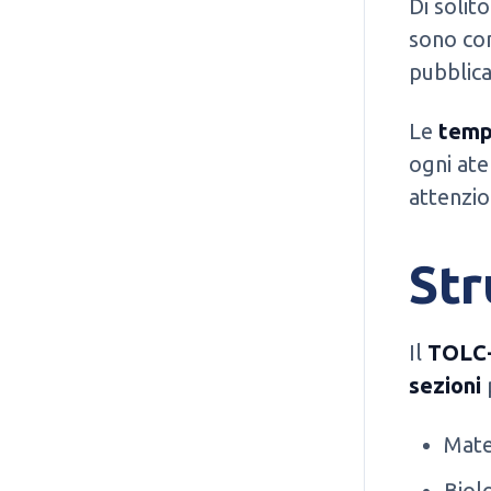
Di solito
sono co
pubblica
Le
temp
ogni at
attenzio
Str
Il
TOLC
sezioni
p
Mate
Biolo