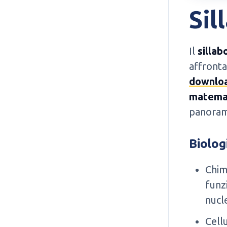
Sil
Il
sillab
affronta
downlo
matema
panorami
Biolog
Chim
funzi
nucle
Cellu