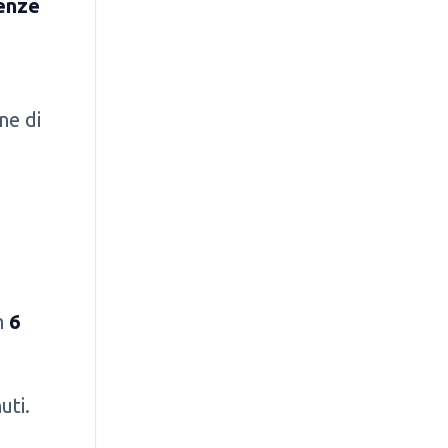
enze
ne di
in
6
uti.