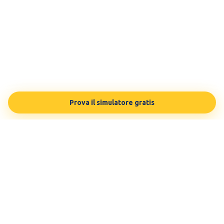
Prova il simulatore gratis
TESTBUDDY
La tua preparazione in modo personalizzato, sulle tue esigenze.
Testato da 100.000 studenti.