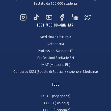
Testato da 100.000 studenti.
Instagram
TikTok
YouTube
Facebook
LinkedIn
Twitter
TEST MEDICO-SANITARI
Medicina e Chirurgia
Veterinaria
Professioni Sanitarie IT
Professioni Sanitarie EN
IMAT (Medicina EN)
Concorso SSM (Scuole di Specializzazione in Medicina)
TOLC
TOLC-I (Ingegneria)
TOLC-B (Biologia)
TOLC-E (Economia)