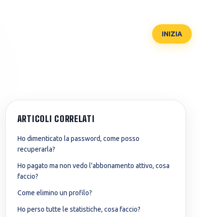
ACCEDI
INIZIA
istrazioni centrali
t Veterinaria
Test Professioni
ARTICOLI CORRELATI
 istituti nazionali
mestre 2026)
Sanitarie
Ho dimenticato la password, come posso
ie regionali
T (Medicina
SSM
recuperarla?
lese)
(Specializzazione
ocali
medica)
Ho pagato ma non vedo l'abbonamento attivo, cosa
faccio?
Come elimino un profilo?
Ho perso tutte le statistiche, cosa faccio?