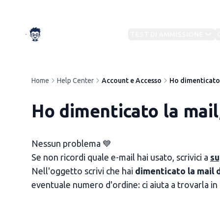
TestBuddy
TEST DI AMMISSIONE
Preparazione su misura
Home
Help Center
Account e Accesso
Ho dimenticato 
IN EVIDENZA
Con
IN EVIDENZA
CAT
Ho dimenticato la mail,
Test
TOLC
Nessun problema 💙
Preparazione Concorsi
Se non ricordi quale e-mail hai usato, scrivici a
Militari
su
Altri
Test Medicina
Nell'oggetto scrivi che hai
Banca dati e simulazioni per ogni ruolo
dimenticato la mail 
Preparati per il semestre 2026
Test
eventuale numero d'ordine: ci aiuta a trovarla in