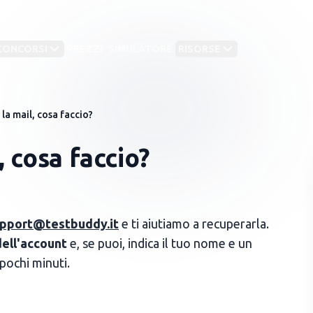
CONCORSI
PREZZI
SIMULATORE
RISORSE
la mail, cosa faccio?
corsi Forze Armate
Concorsi
Test medico‑sanitari
EGORIE
 cosa faccio?
🏛️
Ammin
Aeronautica Militare
 medico‑sanitari
6
Test Medicina
Tes
🏛️
Enti e
(semestre 2026)
(se
Carabinieri
 del CISIA
12
🏛️
Agenz
Test Professioni
IMA
Esercito
pport@testbuddy.it
e ti aiutiamo a recuperarla.
 test
Sanitarie (EN)
ing
4
🏛️
Enti l
dell'account
e, se puoi, indica il tuo nome e un
Guardia di Finanza
 università private
15
 pochi minuti.
Marina Militare
Polizia di Stato