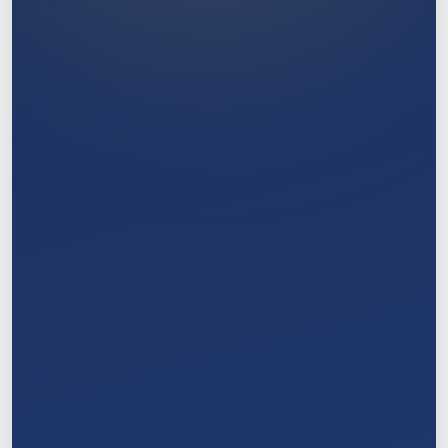
1
/
11