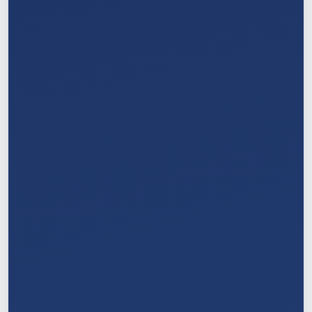
2
/
11