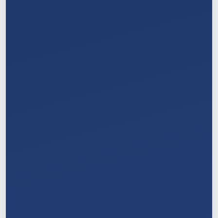
3
/
11