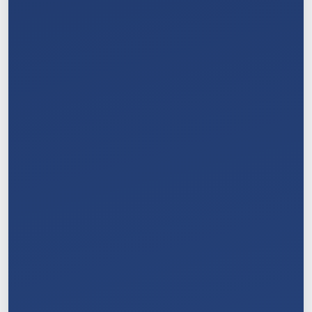
4
/
11