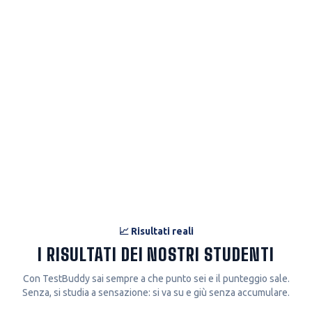
Matematica
68
%
Fisica
58
%
Logica
73
%
Cultura Gen.
56
%
FOCUS CONSIGLIATO
Chimica
Fisica
Cultura Gen.
📈 Risultati reali
I RISULTATI DEI NOSTRI STUDENTI
Con TestBuddy sai sempre a che punto sei e il punteggio sale.
Senza, si studia a sensazione: si va su e giù senza accumulare.