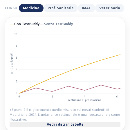
CORSO
Medicina
Prof. Sanitarie
IMAT
Veterinaria
Con TestBuddy
Senza TestBuddy
10
8
punti guadagnati
6
4
2
0
0
2
4
6
settimane di preparazione
+8
punti è il miglioramento medio misurato sui nostri studenti di
Medicina
nel 2024. L'andamento settimanale è una ricostruzione a scopo
illustrativo.
Vedi i dati in tabella