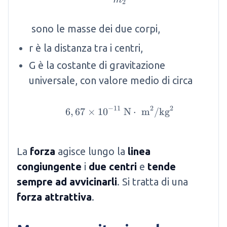
2
​ sono le masse dei due corpi,
r è la distanza tra i centri,
G è la costante di gravitazione
universale, con valore medio di circa
2
−
11
2
6
,
67
×
1
0
6,67 \times 10^{-11} 
N
⋅
m
/
kg
La
forza
agisce lungo la
linea
congiungente
i
due centri
e
tende
sempre ad avvicinarli
. Si tratta di una
forza attrattiva
.