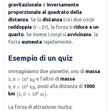
gravitazionale
è
inversamente
proporzionale al quadrato della
distanza
. Se la
distanza
tra i due corpi
raddoppia
(r→2r), la forza si
riduce a un
quarto
. Se invece i corpi si
avvicinano
, la
forza
aumenta
rapidamente.
Esempio di un quiz
Immaginiamo due pianetini, uno di
massa
e l’altro di
massa
4
5,0 \times 10^4 \mathrm{~kg}
5
,
0
×
1
0
kg
, posti alla distanza di
1000
4
8,0 \times 10^4 \mathrm{~kg}
8
,
0
×
1
0
kg
6
km
.
\left(1,0 \times 10^6 \mathrm{~m}\right)
1
,
0
×
1
0
m
(
)
La forza di attrazione risulta: