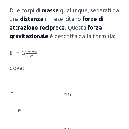
Due corpi di
massa
qualunque, separati da
una
distanza
rrr, esercitano
forze di
attrazione reciproca
. Questa
forza
gravitazionale
è descritta dalla formula:
\mathbf{F}=G \frac{m_1 m_2}{r^2}
F
m
m
=
1
2
G
2
r
dove:
m_1
m
1
​ e
m_2
m