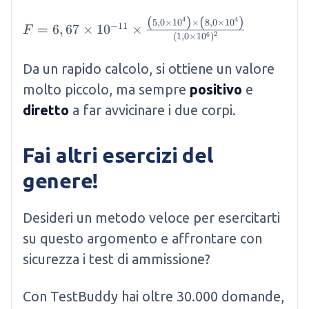
(
)
(
)
4
4
F=6,67 \times 10^{-11} \times \frac{\left(5,0 
5
,
0
×
1
0
×
8
,
0
×
1
0
−
11
=
6
,
67
×
1
0
×
F
2
(
1
,
0
×
1
0
6
)
Da un rapido calcolo, si ottiene un valore
molto piccolo, ma sempre
positivo
e
diretto
a far avvicinare i due corpi.
Fai altri esercizi del
genere!
Desideri un metodo veloce per esercitarti
su questo argomento e affrontare con
sicurezza i test di ammissione?
Con TestBuddy hai oltre 30.000 domande,