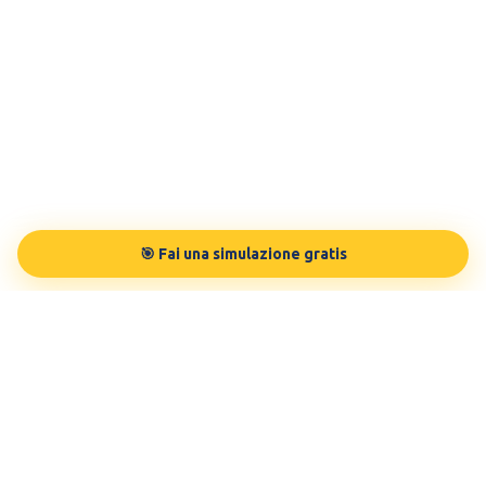
🎯 Fai una simulazione gratis
TESTBUDDY
La tua preparazione in modo personalizzato, sulle tue esigenze.
Testato da 100.000 studenti.