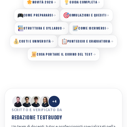
NOVITÀ 2026
GUIDA COMPLETA
COME PREPARARSI
SIMULAZIONI E QUESITI
STRUTTURA E SYLLABUS
COME ISCRIVERSI
COSTI E UNIVERSITÀ
PUNTEGGIO E GRADUATORIA
COSA PORTARE IL GIORNO DEL TEST
+4
SCRITTO E VERIFICATO DA
REDAZIONE TESTBUDDY
Un team di docenti, tutor e professionisti specializzati nella