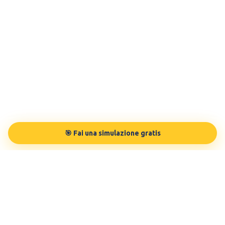
🎯 Fai una simulazione gratis
TESTBUDDY
La tua preparazione in modo personalizzato, sulle tue esigenze.
Testato da 100.000 studenti.