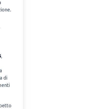
a
zione.
P
6
,
a
a di
menti
spetto