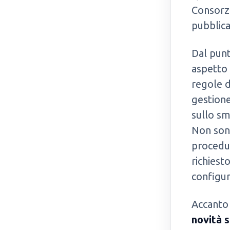
Consorzi
pubblic
Dal punt
aspetto
regole d
gestione
sullo s
Non sono
procedur
richiest
configur
Accanto
novità s