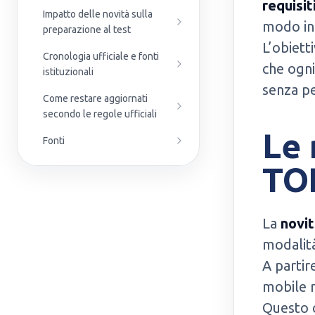
requisit
Impatto delle novità sulla
modo in
preparazione al test
L’obiett
Cronologia ufficiale e fonti
che ogni
istituzionali
senza pe
Come restare aggiornati
secondo le regole ufficiali
Le 
Fonti
TO
La
novit
modalit
A partir
mobile n
Questo 