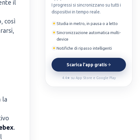
nte il
I progressi si sincronizzano su tutti i
dispositivi in tempo reale.
, così
Studia in metro, in pausa o a letto
rarsi,
Sincronizzazione automatica multi-
device
Notifiche di ripasso intelligenti
Scarica l'app gratis
4.4★ su App Store e Google Play
 la
tivo
ebex
.
l