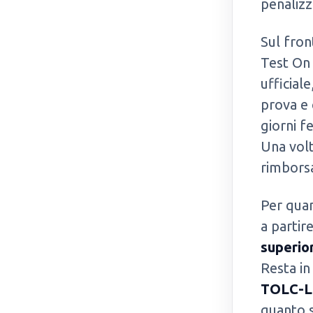
penalizz
Sul fron
Test On 
ufficial
prova e 
giorni fe
Una volt
rimborsa
Per quan
a partir
superio
Resta in
TOLC-L
quanto s