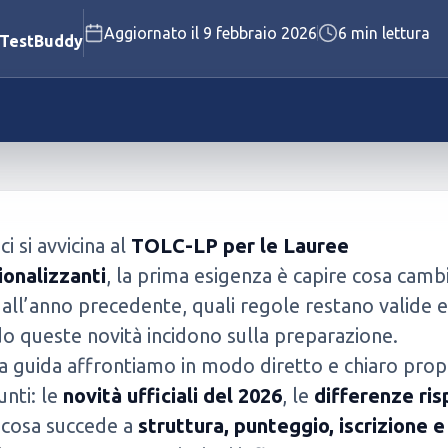
Aggiornato il
9 febbraio 2026
6
min lettura
Polizia Penitenziaria
 TestBuddy
Vigili del Fuoco
Vedi tutti i concorsi disponibili
Vedi tutti i test disponibili
i si avvicina al
TOLC-LP per le Lauree
ionalizzanti
, la prima esigenza è capire cosa camb
 all’anno precedente, quali regole restano valide e
 queste novità incidono sulla preparazione.
a guida affrontiamo in modo diretto e chiaro prop
unti: le
novità ufficiali del 2026
, le
differenze ri
, cosa succede a
struttura, punteggio, iscrizione e