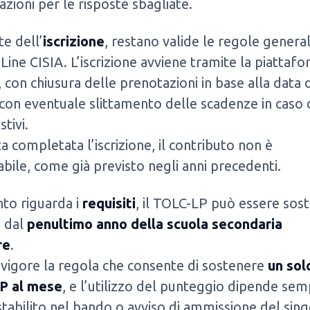
azioni per le risposte sbagliate.
te dell’
iscrizione
, restano valide le regole general
Line CISIA. L’iscrizione avviene tramite la piattaf
e, con chiusura delle prenotazioni in base alla data 
con eventuale slittamento delle scadenze in caso 
stivi.
a completata l’iscrizione, il contributo non è
bile, come già previsto negli anni precedenti.
to riguarda i
requisiti
, il TOLC-LP può essere sos
e dal
penultimo anno della scuola secondaria
re
.
 vigore la regola che consente di sostenere
un sol
P al mese
, e l’utilizzo del punteggio dipende se
tabilito nel bando o avviso di ammissione del sin