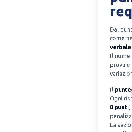
req
Dal punt
come neg
verbale
Il numer
prova e 
variazion
Il
punte
Ogni ris
0 punti
,
penalizz
La sezio