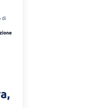
 di
zione
a,