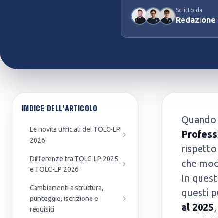
Scritto da
Preparazione Concorsi
Test Professioni Sanitarie
Redazione
Pubblici
Infermieristica, Fisioterapia,
Enti, agenzie e amministrazioni
Dietistica...
INDICE DELL'ARTICOLO
Quando c
Le novità ufficiali del TOLC-LP
Profess
2026
rispetto
Differenze tra TOLC-LP 2025
che modo
e TOLC-LP 2026
In quest
Cambiamenti a struttura,
questi p
punteggio, iscrizione e
al 2025
requisiti