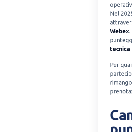
operativ
Nel 2025
attraver
Webex
.
punteggi
tecnica
Per qua
partecip
rimangon
prenota
Cam
pun