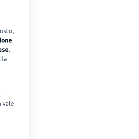
osto,
ione
lese
.
lla
.
a vale