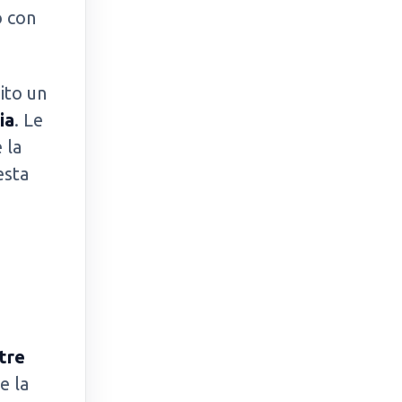
o con
ito un
ia
. Le
 la
esta
ltre
e la