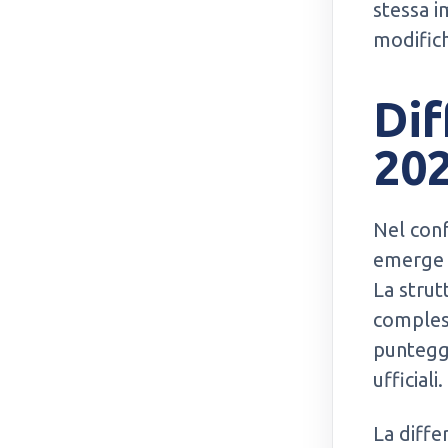
stessa i
modifich
Dif
202
Nel conf
emerge 
La strut
compless
puntegg
ufficiali.
La diffe