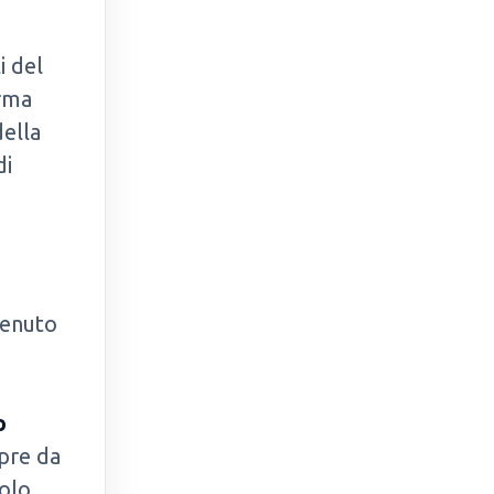
i del
orma
della
di
tenuto
o
mpre da
golo