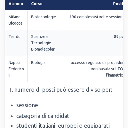
Ateneo
Corso
Posti in
Milano-
Biotecnologie
190 complessivi nelle sessioni in
Bicocca
Trento
Scienze e
89 posti
Tecnologie
Biomolecolari
Napoli
Biologia
accesso regolato da procedura l
Federico
non basata sul TOLC
II
l’immatricol
Il numero di posti può essere diviso per:
sessione
categoria di candidati
studenti italiani, europei o equiparati