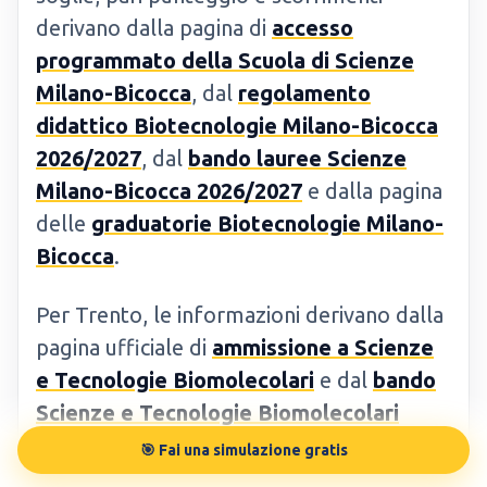
derivano dalla pagina di
accesso
programmato della Scuola di Scienze
Milano-Bicocca
, dal
regolamento
didattico Biotecnologie Milano-Bicocca
2026/2027
, dal
bando lauree Scienze
Milano-Bicocca 2026/2027
e dalla pagina
delle
graduatorie Biotecnologie Milano-
Bicocca
.
Per Trento, le informazioni derivano dalla
pagina ufficiale di
ammissione a Scienze
e Tecnologie Biomolecolari
e dal
bando
Scienze e Tecnologie Biomolecolari
2026/2027
.
🎯 Fai una simulazione gratis