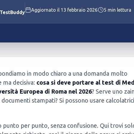
Aggiornato il
13 febbraio 2026
5
min lettura
Polizia Penitenziaria
 TestBuddy
Vigili del Fuoco
Vedi tutti i concorsi disponibili
Vedi tutti i test disponibili
spondiamo in modo chiaro a una domanda molto
e ma decisiva:
cosa si deve portare al test di Med
iversità Europea di Roma nel 2026
? Serve uno zai
documenti stampati? Si possono usare calcolatrici
?
punto per punto, senza confusione. Qui trovi sol