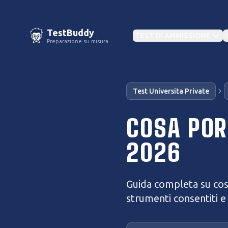
TestBuddy
TEST DI AMMISSIONE
Preparazione su misura
IN EVIDENZA
Test Universita Private
Con
IN EVIDENZA
CAT
COSA POR
Test
TOLC
2026
Preparazione Concorsi
Militari
Altri
Test Medicina
Banca dati e simulazioni per ogni ruolo
Preparati per il semestre 2026
Guida completa su cos
Test
strumenti consentiti e 