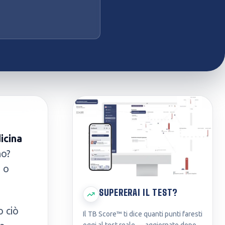
icina
no?
 o
SUPERERAI IL TEST?
o ciò
Il TB Score™ ti dice quanti punti faresti