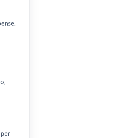
pense.
o,
 per