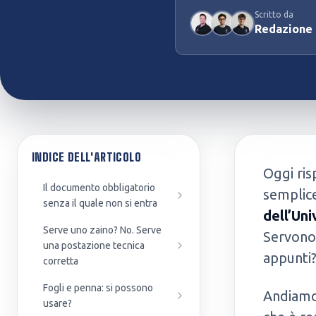
Scritto da
Preparazione Concorsi
Test Professioni Sanitarie
Redazione
Pubblici
Infermieristica, Fisioterapia,
Enti, agenzie e amministrazioni
Dietistica...
INDICE DELL'ARTICOLO
Oggi ri
Il documento obbligatorio
semplic
senza il quale non si entra
dell’Un
Serve uno zaino? No. Serve
Servono 
una postazione tecnica
appunti
corretta
Fogli e penna: si possono
Andiamo 
usare?