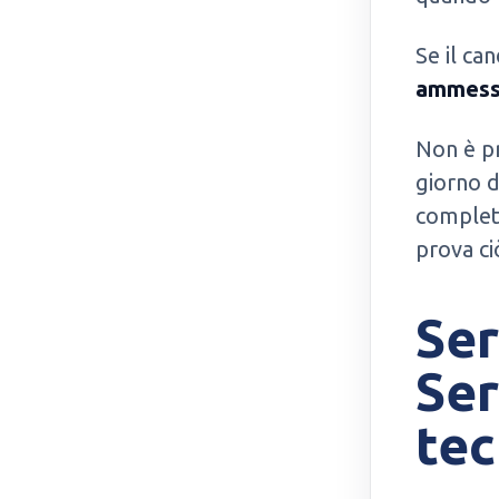
Se il ca
ammesso
Non è pr
giorno d
completa
prova ciò
Ser
Ser
tec