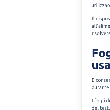
utilizzar
Il dispo
all’alim
risolver
Fog
usa
È conse
durante 
I fogli 
del tes