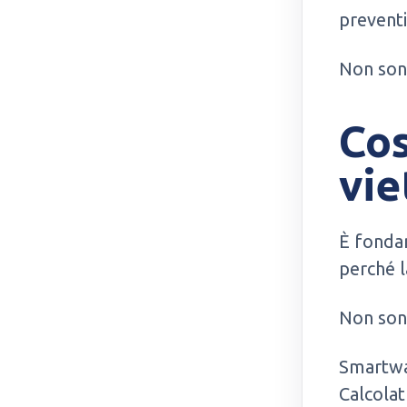
preventi
Non sono
Cos
vie
È fonda
perché l
Non sono
Smartwat
Calcolatr