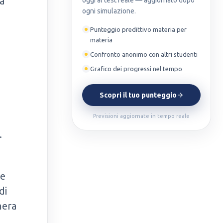
va
oggi al test reale — aggiornato dopo
ogni simulazione.
Punteggio predittivo materia per
materia
Confronto anonimo con altri studenti
Grafico dei progressi nel tempo
Scopri il tuo punteggio
Previsioni aggiornate in tempo reale
.
se
di
mera