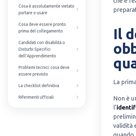
che è re
Cosa è assolutamente vietato
preparati
portare o usare
Cosa deve essere pronto
Il 
prima del collegamento
Candidati con disabilità o
obb
Disturbi Specifici
dell’Apprendimento
qua
Problemi tecnici: cosa deve
essere previsto
La prima
La checklist definitiva
Riferimenti ufficiali
Non è u
l’
identi
prelimin
validità
quando r