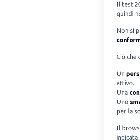
Il test 
quindi n
Non si p
conforme
Ciò che 
Un
pers
attivo.
Una
con
Uno
sma
per la s
Il brows
indicata