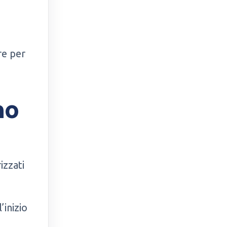
re per
no
izzati
’inizio