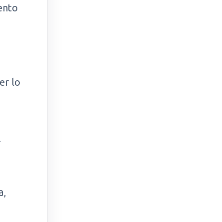
mento
er lo
.
a,