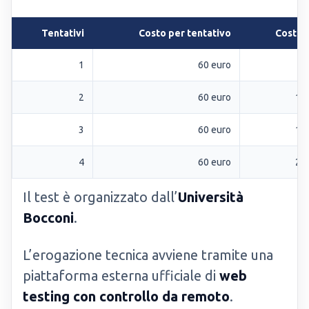
Tentativi
Costo per tentativo
Costo 
1
60 euro
6
2
60 euro
12
3
60 euro
18
4
60 euro
24
Il test è organizzato dall’
Università
Bocconi
.
L’erogazione tecnica avviene tramite una
piattaforma esterna ufficiale di
web
testing con controllo da remoto
.