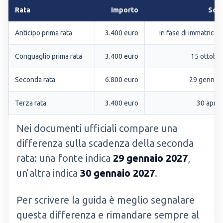
Rata
Importo
Sca
Anticipo prima rata
3.400 euro
in fase di immatricol
Conguaglio prima rata
3.400 euro
15 ottobr
Seconda rata
6.800 euro
29 gennai
Terza rata
3.400 euro
30 april
Nei documenti ufficiali compare una
differenza sulla scadenza della seconda
rata: una fonte indica
29 gennaio 2027
,
un’altra indica
30 gennaio 2027
.
Per scrivere la guida è meglio segnalare
questa differenza e rimandare sempre al