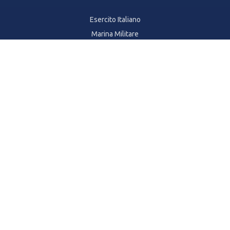
Esercito Italiano
Marina Militare
Arma dei Carabinieri
Polizia di Stato
Guardia di Finanza
Polizia Penitenziaria
Vigili del Fuoco
Aeronautica Militare
ALTRI TEST
TIL - Test In Laib
TOLD
TILD-D
Formazione Primaria