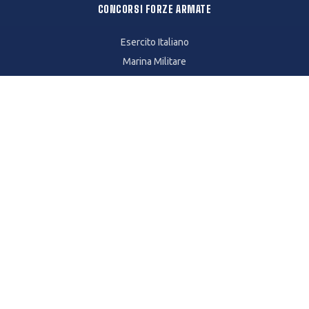
CONCORSI FORZE ARMATE
Esercito Italiano
Marina Militare
Arma dei Carabinieri
Polizia di Stato
Guardia di Finanza
Polizia Penitenziaria
Vigili del Fuoco
Aeronautica Militare
ALTRI TEST
TIL - Test In Laib
TOLD
TILD-D
Formazione Primaria