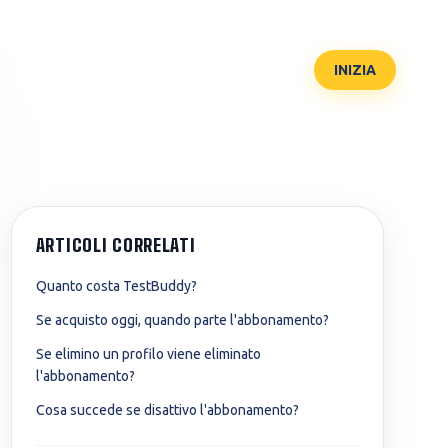
ACCEDI
INIZIA
istrazioni centrali
t Veterinaria
Test Professioni
ARTICOLI CORRELATI
 istituti nazionali
mestre 2026)
Sanitarie
Quanto costa TestBuddy?
ie regionali
T (Medicina
SSM
lese)
(Specializzazione
Se acquisto oggi, quando parte l'abbonamento?
ocali
medica)
Se elimino un profilo viene eliminato
l'abbonamento?
Cosa succede se disattivo l'abbonamento?