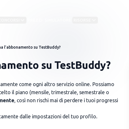
CONCORSI
PREZZI
SIMULATORE
RISORSE
a l'abbonamento su TestBuddy?
corsi Forze Armate
Concorsi
Test medico‑sanitari
EGORIE
namento su TestBuddy?
🏛️
Ammin
Aeronautica Militare
 medico‑sanitari
6
Test Medicina
Tes
🏛️
Enti e
(semestre 2026)
(se
Carabinieri
 del CISIA
12
amente come ogni altro servizio online. Possiamo
🏛️
Agenz
Test Professioni
IMA
Esercito
elto il piano (mensile, trimestrale, semestrale o
 test
Sanitarie (EN)
ing
4
🏛️
Enti l
amente
, così non rischi mai di perdere i tuoi progressi
Guardia di Finanza
 università private
15
Marina Militare
ttamente dalle impostazioni del tuo profilo.
Polizia di Stato