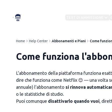
TestBuddy
TEST DI AMMISSIONE
Preparazione su misura
Home
Help Center
Abbonamenti e Piani
Come funzion
IN EVIDENZA
Con
IN EVIDENZA
CAT
Come funziona l'abbo
Test
TOLC
L'abbonamento della piattaforma funziona esatt
Preparazione Concorsi
dire che funziona come Netflix 😊 — una volta sc
Militari
Altri
Test Medicina
annuale) l'abbonamento
Banca dati e simulazioni per ogni ruolo
si rinnova automatic
Preparati per il semestre 2026
Test
o le statistiche di studio.
Puoi comunque
disattivarlo quando vuoi
, dire