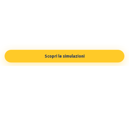
Scopri le simulazioni
TESTBUDDY
La tua preparazione in modo personalizzato, sulle tue esigenze.
Testato da 100.000 studenti.