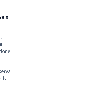
va e
l
ea
zione
serva
e ha