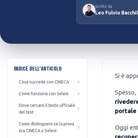
Scritto da
Preparazione Concorsi
Test Professioni Sanitarie
Leo Fulvio Bacchi
Pubblici
Infermieristica, Fisioterapia,
Enti, agenzie e amministrazioni
Dietistica...
INDICE DELL'ARTICOLO
Si è appe
Cosa succede con CINECA
Spesso, u
Come funziona con Selexi
riveder
Dove cercare il testo ufficiale
portale 
del test
Come distinguere se la prova
Oggi en
era CINECA o Selexi
recupera