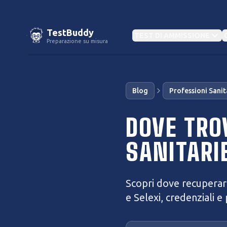
TestBuddy
TEST DI AMMISSIONE
Preparazione su misura
IN EVIDENZA
Blog
Professioni Sanit
Con
IN EVIDENZA
CAT
DOVE TRO
Test
TOLC
SANITARI
Preparazione Concorsi
Militari
Altri
Test Medicina
Banca dati e simulazioni per ogni ruolo
Preparati per il semestre 2026
Scopri dove recuperare
Test
e Selexi, credenziali e