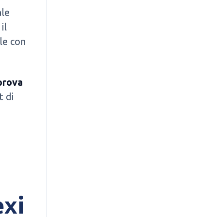
ale
il
le con
 prova
t di
à
exi