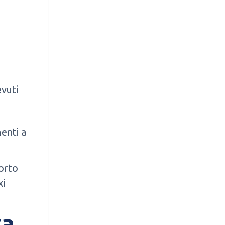
evuti
menti a
porto
xi
va