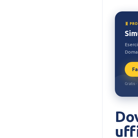
🧬 PR
Sim
Eserci
Doman
Fa
Gratis 
Dov
uff