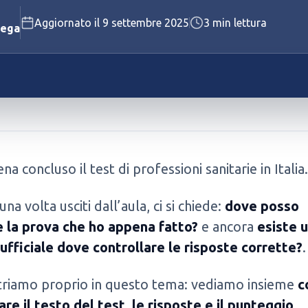
Aggiornato il
9 settembre 2025
3
min lettura
Polizia Penitenziaria
lega
Vigili del Fuoco
Vedi tutti i concorsi disponibili
Vedi tutti i test disponibili
na concluso il test di professioni sanitarie in Italia.
na volta usciti dall’aula, ci si chiede:
dove posso
e la prova che ho appena fatto?
e ancora
esiste 
ufficiale dove controllare le risposte corrette?
.
triamo proprio in questo tema: vediamo insieme
c
re il testo del test, le risposte e il punteggio
,