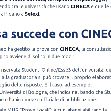
endo tra le università che usano
CINECA
e quelle 
i affidano a
Selexi
.
a succede con CIN
neo ha gestito la prova con
CINECA
, la consultazi
ito avviene di solito in due modi:
 riservata Studenti Online/Esse3 dell’università: qu
 alla graduatoria si può trovare il proprio elaborat
aglio delle risposte. È il caso, ad esempio,
’Università di Bologna, che indica nel bando che St
ne è l’unico mezzo ufficiale di pubblicazione.
ale MUR “Prove Locali”: alcuni atenei abilitano la