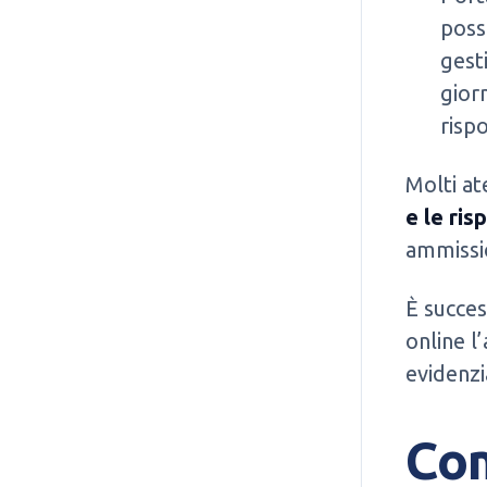
poss
gest
gior
risp
Molti at
e le ris
ammissio
È succes
online l
evidenzi
Com