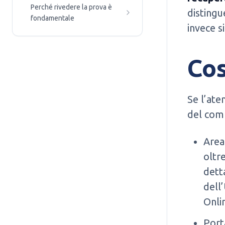
Perché rivedere la prova è
distingu
fondamentale
invece s
Cos
Se l’ate
del comp
Area
oltre
dett
dell
Onli
Port