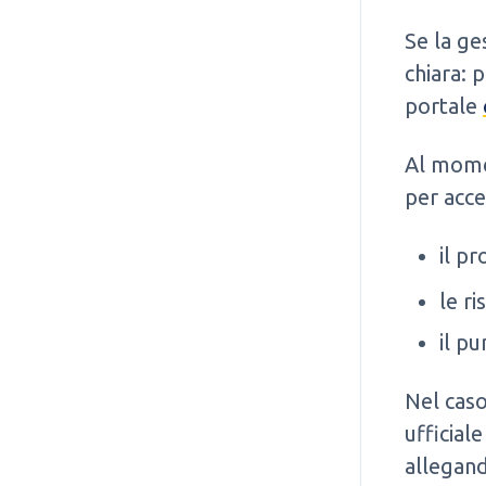
Se la ge
chiara: 
portale
Al mome
per acce
il p
le r
il p
Nel caso
ufficial
allegan