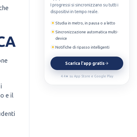
I progressi si sincronizzano su tutti i
che
dispositivi in tempo reale.
Studia in metro, in pausa o a letto
Sincronizzazione automatica multi-
ECA
device
Notifiche di ripasso intelligenti
one
Scarica l'app gratis
4.4★ su App Store e Google Play
i
o e il
udenti