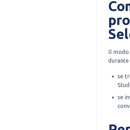
Com
pro
Sel
Il modo 
durante 
se tr
Stud
se in
conv
Per