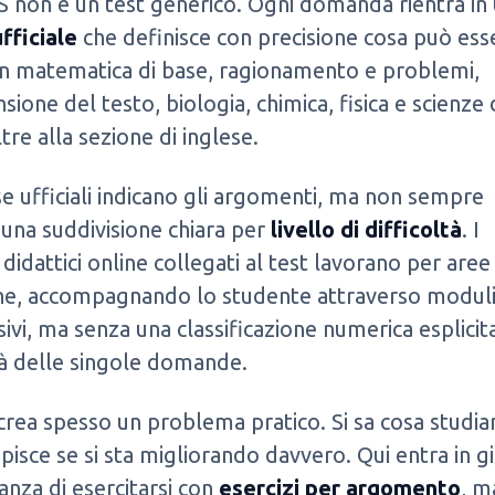
S non è un test generico. Ogni domanda rientra in
ufficiale
che definisce con precisione cosa può ess
in matematica di base, ragionamento e problemi,
ione del testo, biologia, chimica, fisica e scienze 
ltre alla sezione di inglese.
se ufficiali indicano gli argomenti, ma non sempre
una suddivisione chiara per
livello di difficoltà
. I
 didattici online collegati al test lavorano per aree
he, accompagnando lo studente attraverso modul
ivi, ma senza una classificazione numerica esplicit
tà delle singole domande.
rea spesso un problema pratico. Si sa cosa studia
apisce se si sta migliorando davvero. Qui entra in g
anza di esercitarsi con
esercizi per argomento
, m