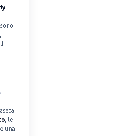
dy
i sono
,
li
e
basata
to
, le
no una