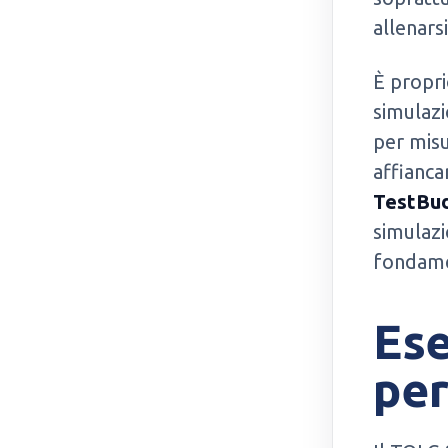
allenars
È propri
simulazi
per misu
affianca
TestBu
simulazi
fondamen
Ese
per