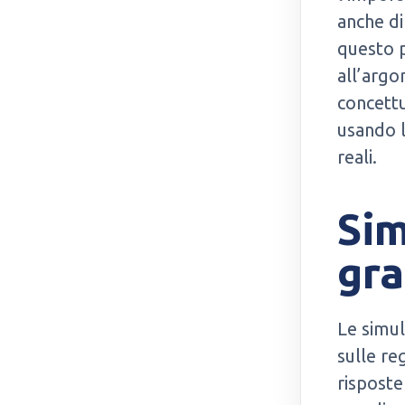
anche di
questo p
all’argo
concettu
usando l’
reali.
Sim
gra
Le simul
sulle re
rispost