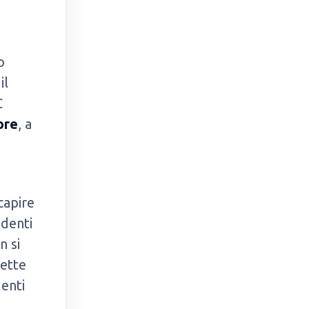
o
il
C
ore
, a
a
capire
udenti
n si
mette
menti