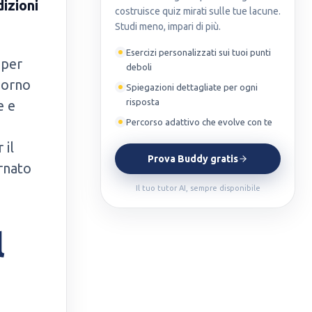
izioni
costruisce quiz mirati sulle tue lacune.
Studi meno, impari di più.
Esercizi personalizzati sui tuoi punti
 per
deboli
iorno
Spiegazioni dettagliate per ogni
risposta
e e
Percorso adattivo che evolve con te
 il
Prova Buddy gratis
rnato
Il tuo tutor AI, sempre disponibile
l