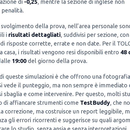
azione di
-0,25
, mentre la sezione di inglese non
penalità.
svolgimento della prova, nell’area personale son
li i
risultati dettagliati
, suddivisi per sezione, con 
i risposte corrette, errate e non date. Per il TOL
a casa, i risultati vengono resi disponibili entro
48 
dalle
19:00
del giorno della prova.
e di queste simulazioni è che offrono una fotografi
 Si vede il punteggio, ma non sempre è immediato 
i sbaglia e come intervenire. Per questo, molti st
o di affiancare strumenti come
TestBuddy
, che no
lla correzione, ma costruisce un report leggibile, 
nza gli errori ricorrenti e suggerisce su quali argo
are lo studio, senza ansia e senza interpretazioni