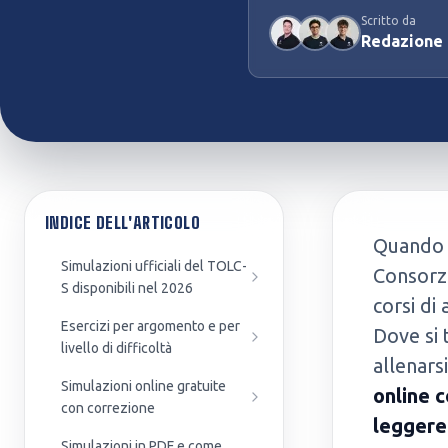
Scritto da
Preparazione Concorsi
Test Professioni Sanitarie
Redazione
Pubblici
Infermieristica, Fisioterapia,
Enti, agenzie e amministrazioni
Dietistica...
INDICE DELL'ARTICOLO
Quando s
Simulazioni ufficiali del TOLC-
Consorzi
S disponibili nel 2026
corsi di
Esercizi per argomento e per
Dove si 
livello di difficoltà
allenars
Simulazioni online gratuite
online 
con correzione
leggere 
Simulazioni in PDF e come