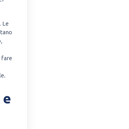
. Le
stano
,
 fare
le.
 e