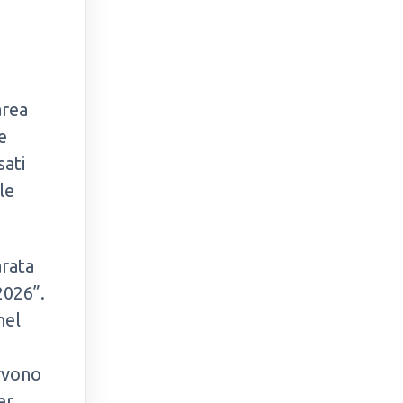
area
e
sati
le
arata
2026”.
nel
ervono
er