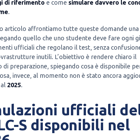
i di riferimento
e come
simulare davvero le cond
ame
.
to articolo affrontiamo tutte queste domande una
legando quello che uno studente deve fare ogni g
enti ufficiali che regolano il test, senza confusion
vrastrutture inutili. L’obiettivo è rendere chiaro il
 di preparazione, spiegando cosa è disponibile per
osa, invece, al momento non è stato ancora aggio
 al
2025
.
ulazioni ufficiali de
C-S disponibili nel
26