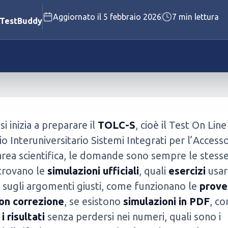
Aggiornato il
5 febbraio 2026
7
min lettura
Polizia Penitenziaria
 TestBuddy
Vigili del Fuoco
Vedi tutti i concorsi disponibili
Vedi tutti i test disponibili
i inizia a preparare il
TOLC-S
, cioè il Test On Line
o Interuniversitario Sistemi Integrati per l’Accesso
 area scientifica, le domande sono sempre le stesse
trovano le
simulazioni ufficiali
, quali
esercizi
usar
i sugli argomenti giusti, come funzionano le
prove
con correzione
, se esistono
simulazioni in PDF
, c
i risultati
senza perdersi nei numeri, quali sono i