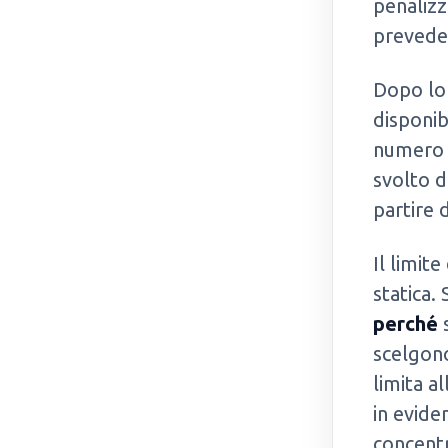
penalizz
prevede 
Dopo lo 
disponibi
numero d
svolto d
partire 
Il limit
statica.
perché
s
scelgon
limita a
in evide
concentr