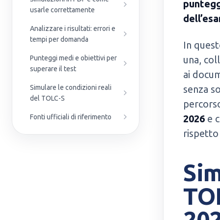
puntegg
usarle correttamente
dell’es
Analizzare i risultati: errori e
tempi per domanda
In ques
Punteggi medi e obiettivi per
una, col
superare il test
ai docum
Simulare le condizioni reali
senza so
del TOLC-S
percorso
Fonti ufficiali di riferimento
2026
e c
rispetto
Sim
TOL
20