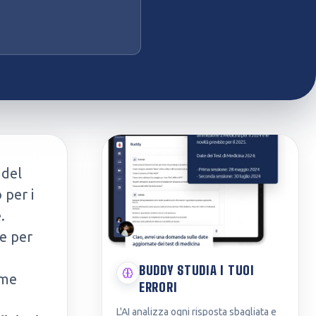
 del
 per i
.
e per
BUDDY STUDIA I TUOI
ome
ERRORI
L'AI analizza ogni risposta sbagliata e