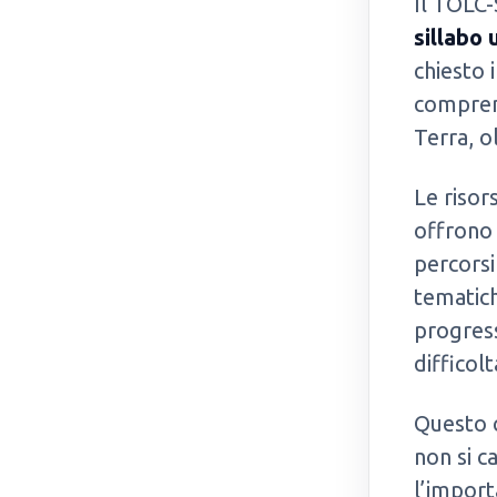
Il TOLC-
sillabo 
chiesto 
comprens
Terra, o
Le risor
offrono 
percorsi
tematic
progress
difficol
Questo c
non si c
l’import