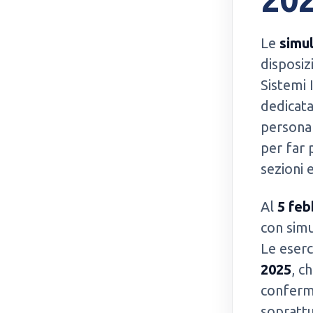
Le
simul
disposiz
Sistemi 
dedicata
personal
per far 
sezioni 
Al
5 feb
con simu
Le eserc
2025
, c
conferma
sopratt