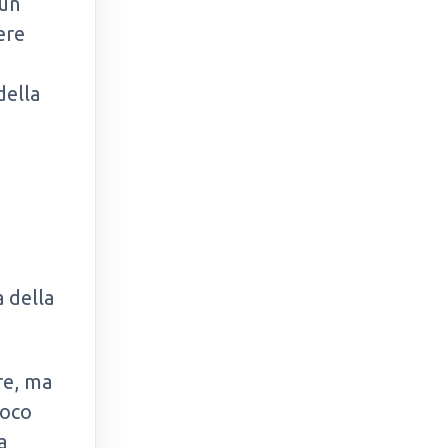
 un
ere
della
i
a della
re, ma
ioco
a