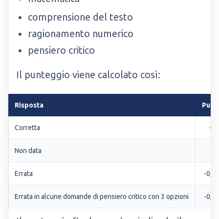
comprensione del testo
ragionamento numerico
pensiero critico
Il punteggio viene calcolato così:
Risposta
Punt
Corretta
+1
Non data
0
Errata
-0,20
Errata in alcune domande di pensiero critico con 3 opzioni
-0,33