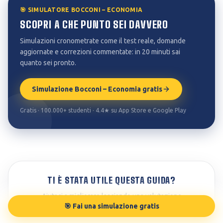
🎯 SIMULATORE BOCCONI – ECONOMIA
SCOPRI A CHE PUNTO SEI DAVVERO
Simulazioni cronometrate come il test reale, domande
aggiornate e correzioni commentate: in 20 minuti sai
quanto sei pronto.
Simulazione Bocconi – Economia gratis
Gratis · 100.000+ studenti · 4.4★ su App Store e Google Play
TI È STATA UTILE QUESTA GUIDA?
Aiutaci a migliorare lasciando una valutazione
🎯 Fai una simulazione gratis