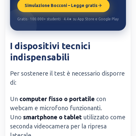
Simulazione Bocconi – Legge gratis
Gratis · 100.000+ studenti · 4.4★ su App Store e Google Play
I dispositivi tecnici
indispensabili
Per sostenere il test è necessario disporre
di:
Un
computer fisso o portatile
con
webcam e microfono funzionanti.
Uno
smartphone o tablet
utilizzato come
seconda videocamera per la ripresa
laterale.