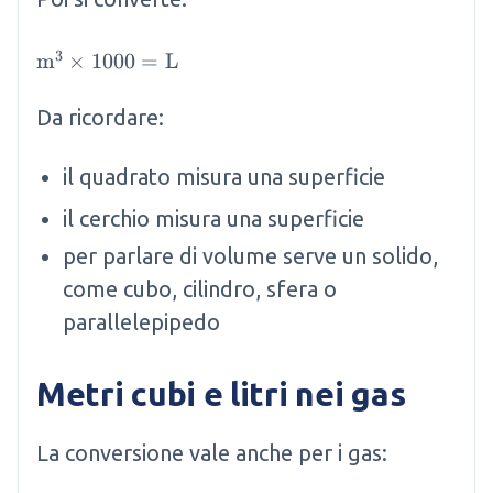
3
\mathrm{m}^3 \times 1000 = \mathrm{L}
m
×
1000
=
L
Da ricordare:
il quadrato misura una superficie
il cerchio misura una superficie
per parlare di volume serve un solido,
come cubo, cilindro, sfera o
parallelepipedo
Metri cubi e litri nei gas
La conversione vale anche per i gas: