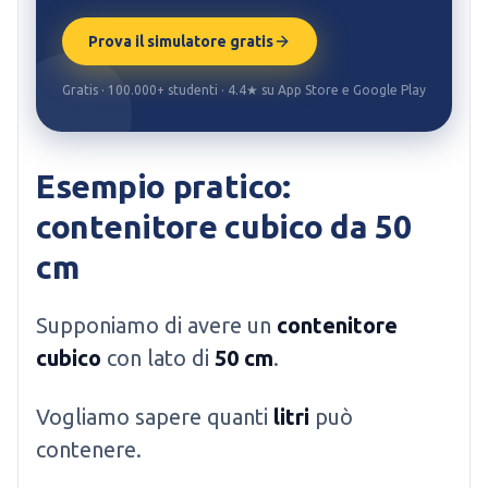
Prova il simulatore gratis
Gratis · 100.000+ studenti · 4.4★ su App Store e Google Play
Esempio pratico:
contenitore cubico da 50
cm
Supponiamo di avere un
contenitore
cubico
con lato di
50 cm
.
Vogliamo sapere quanti
litri
può
contenere.