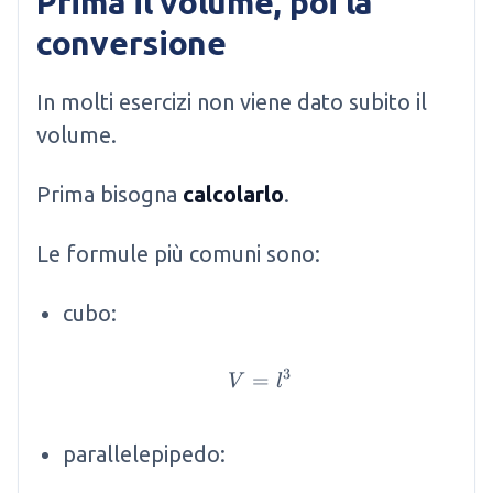
Prima il volume, poi la
conversione
In molti esercizi non viene dato subito il
volume.
Prima bisogna
calcolarlo
.
Le formule più comuni sono:
cubo:
3
=
V = l^3
V
l
parallelepipedo: