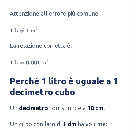
Attenzione all’errore più comune:
3
1 \mathrm{~L} \neq 1 \mathrm{~m}^3
1
L

=
1
m
La relazione corretta è:
3
1 \mathrm{~L} = 0{,}001 \mathrm{~m}^3
1
L
=
0
,
001
m
Perché 1 litro è uguale a 1
decimetro cubo
Un
decimetro
corrisponde a
10 cm
.
Un cubo con lato di
1 dm
ha volume: