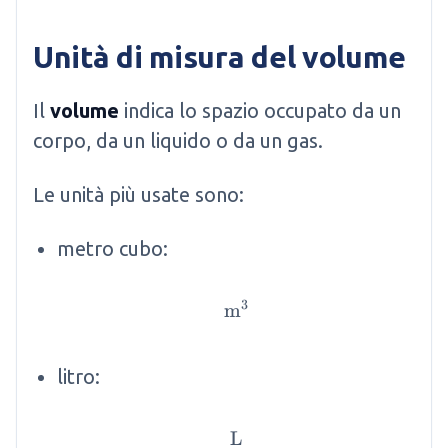
Unità di misura del volume
Il
volume
indica lo spazio occupato da un
corpo, da un liquido o da un gas.
Le unità più usate sono:
metro cubo:
3
m
\mathrm{m}^3
litro:
L
\mathrm{L}