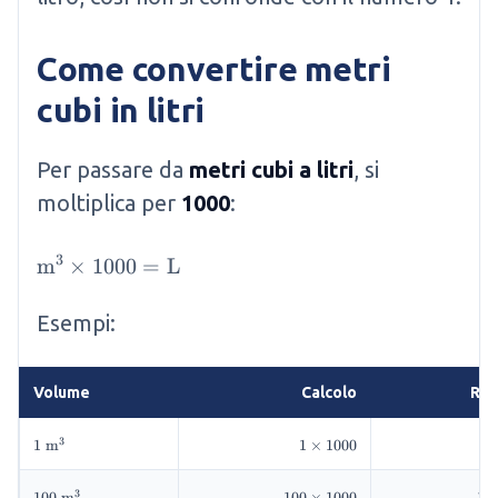
Come convertire metri
cubi in litri
Per passare da
metri cubi a litri
, si
moltiplica per
1000
:
3
\mathrm{m}^3 \times 1000 = \mathrm{L}
m
×
1000
=
L
Esempi:
Volume
Calcolo
Ris
3
1
1
1
m
1
×
1000
\mathrm{~m}^3
\times
1000
3
100
100
100
m
100
×
1000
10