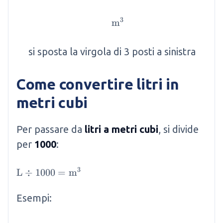
3
m
\mathrm{m}^3
si sposta la virgola di 3 posti a sinistra
Come convertire litri in
metri cubi
Per passare da
litri a metri cubi
, si divide
per
1000
:
3
\mathrm{L} \div 1000 = \mathrm{m}^3
L
÷
1000
=
m
Esempi: