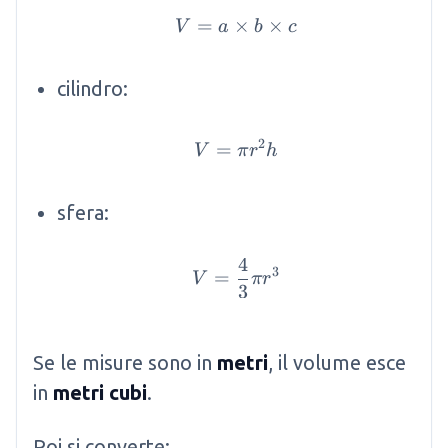
=
×
V = a \times b \times c
×
V
a
b
c
cilindro:
2
=
V = \pi r^2 h
V
π
r
h
sfera:
4
V = \frac{4}{3}\pi r^3
3
=
V
π
r
3
Se le misure sono in
metri
, il volume esce
in
metri cubi
.
Poi si converte: