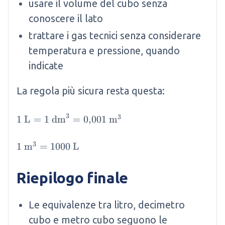
usare il volume del cubo senza
conoscere il lato
trattare i gas tecnici senza considerare
temperatura e pressione, quando
indicate
La regola più sicura resta questa:
3
3
1 \mathrm{~L} = 1 \mathrm{~dm}^3 = 0{,}
1
L
=
1
dm
=
0
,
001
m
3
1 \mathrm{~m}^3 = 1000 \mathrm{~L}
1
m
=
1000
L
Riepilogo finale
Le equivalenze tra litro, decimetro
cubo e metro cubo seguono le