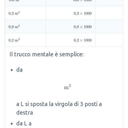
\mathrm{~m}^3
\times
\m
1000
3
0{,}3
0{,}3
0
,
3
m
0
,
3
×
1000
\mathrm{~m}^3
\times
1000
3
0{,}9
0{,}9
0
,
9
m
0
,
9
×
1000
\mathrm{~m}^3
\times
1000
3
0{,}2
0{,}2
0
,
2
m
0
,
2
×
1000
\mathrm{~m}^3
\times
1000
Il trucco mentale è semplice:
da
3
m
\mathrm{m}^3
a L si sposta la virgola di 3 posti a
destra
da L a