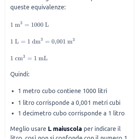
queste equivalenze:
3
1 \mathrm{~m}^3 = 1000 \mathrm{~L}
1
m
=
1000
L
3
3
1 \mathrm{~L} = 1 \mathrm{~dm}^3 = 0{,}
1
L
=
1
dm
=
0
,
001
m
3
1 \mathrm{~cm}^3 = 1 \mathrm{~mL}
1
cm
=
1
mL
Quindi:
1 metro cubo contiene 1000 litri
1 litro corrisponde a 0,001 metri cubi
1 decimetro cubo corrisponde a 1 litro
Meglio usare
L maiuscola
per indicare il
litro, così non si confonde con il numero 1.