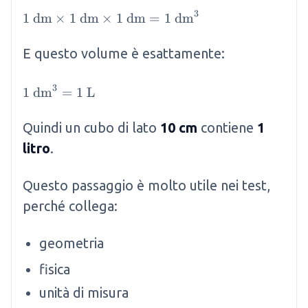
3
1 \mathrm{~dm} \times 1 \mathrm{~dm} \ti
1
dm
×
1
dm
×
1
dm
=
1
dm
E questo volume è esattamente:
3
1 \mathrm{~dm}^3 = 1 \mathrm{~L}
1
dm
=
1
L
Quindi un cubo di lato
10 cm
contiene
1
litro
.
Questo passaggio è molto utile nei test,
perché collega:
geometria
fisica
unità di misura