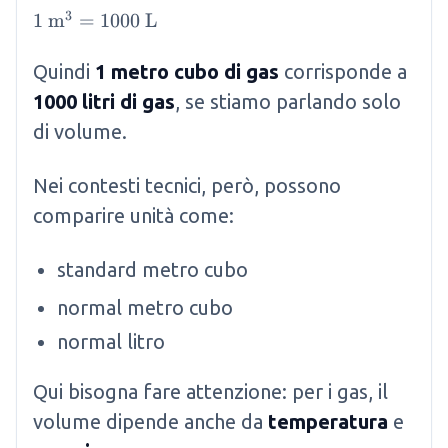
3
1 \mathrm{~m}^3 = 1000 \mathrm{~L}
1
m
=
1000
L
Quindi
1 metro cubo di gas
corrisponde a
1000 litri di gas
, se stiamo parlando solo
di volume.
Nei contesti tecnici, però, possono
comparire unità come:
standard metro cubo
normal metro cubo
normal litro
Qui bisogna fare attenzione: per i gas, il
volume dipende anche da
temperatura
e