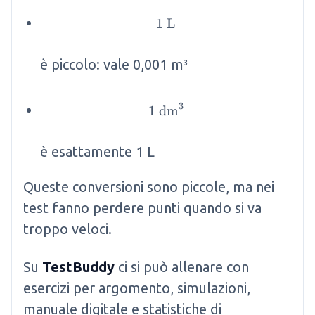
1
1 \mathrm{~L}
L
è piccolo: vale 0,001 m³
3
1
dm
1 \mathrm{~dm}^3
è esattamente 1 L
Queste conversioni sono piccole, ma nei
test fanno perdere punti quando si va
troppo veloci.
Su
TestBuddy
ci si può allenare con
esercizi per argomento, simulazioni,
manuale digitale e statistiche di