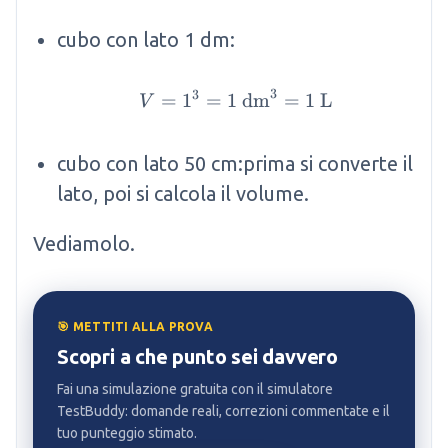
cubo con lato 1 dm:
3
3
=
1
=
1
V = 1^3 = 1 \mathrm{
dm
=
1
L
V
cubo con lato 50 cm:prima si converte il
lato, poi si calcola il volume.
Vediamolo.
🎯 METTITI ALLA PROVA
Scopri a che punto sei davvero
Fai una simulazione gratuita con il simulatore
TestBuddy: domande reali, correzioni commentate e il
tuo punteggio stimato.