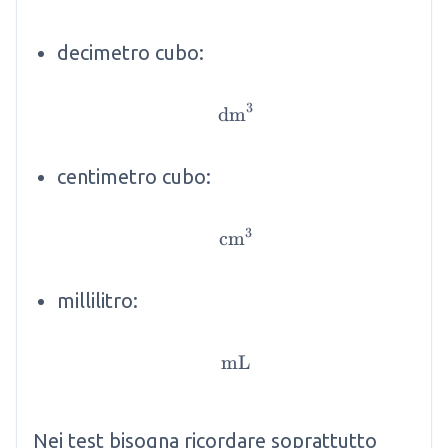
decimetro cubo:
3
dm
\mathrm{dm}^3
centimetro cubo:
3
cm
\mathrm{cm}^3
millilitro:
mL
\mathrm{mL}
Nei test bisogna ricordare soprattutto