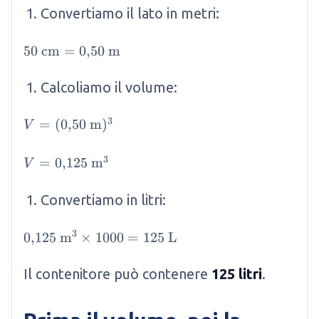
Convertiamo il lato in metri:
50 \mathrm{~cm} = 0{,}50 \mathrm{~m}
50
cm
=
0
,
50
m
Calcoliamo il volume:
3
V = (0{,}50 \mathrm{~m})^3
=
(
0
,
50
m
)
V
3
V = 0{,}125 \mathrm{~m}^3
=
0
,
125
m
V
Convertiamo in litri:
3
0{,}125 \mathrm{~m}^3 \times 1000 = 125 \
0
,
125
m
×
1000
=
125
L
Il contenitore può contenere
125 litri
.