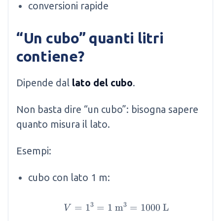
conversioni rapide
“Un cubo” quanti litri
contiene?
Dipende dal
lato del cubo
.
Non basta dire “un cubo”: bisogna sapere
quanto misura il lato.
Esempi:
cubo con lato 1 m:
3
3
=
1
=
1
m
V = 1^3 = 1 \mathrm{
=
1000
L
V