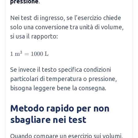
pressione
.
Nei test di ingresso, se l’esercizio chiede
solo una conversione tra unità di volume,
si usa il rapporto:
3
1 \mathrm{~m}^3 = 1000 \mathrm{~L}
1
m
=
1000
L
Se invece il testo specifica condizioni
particolari di temperatura o pressione,
bisogna leggere bene la consegna.
Metodo rapido per non
sbagliare nei test
Quando compare un esercizio sui volumi,